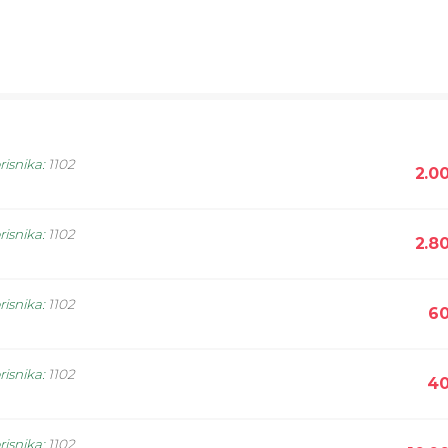
risnika
:
1102
2.0
risnika
:
1102
2.8
risnika
:
1102
60
risnika
:
1102
40
risnika
:
1102