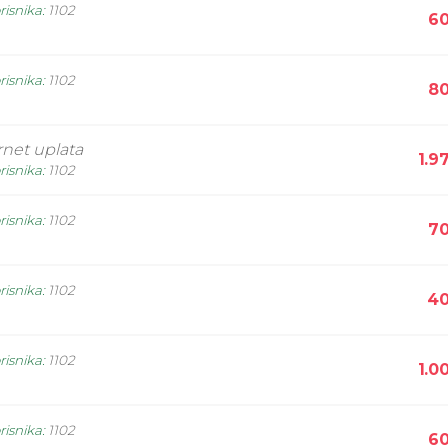
risnika
:
1102
60
risnika
:
1102
80
rnet uplata
1.9
risnika
:
1102
risnika
:
1102
70
risnika
:
1102
40
risnika
:
1102
1.0
risnika
:
1102
60