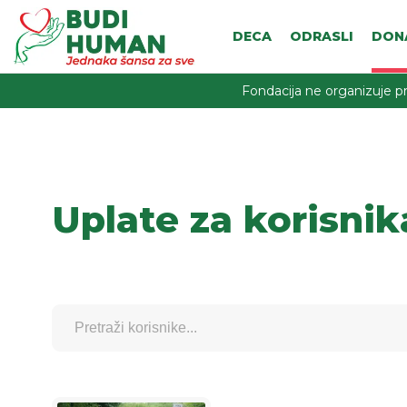
DECA
ODRASLI
DON
Fondacija ne organizuje pr
Uplate za korisnik