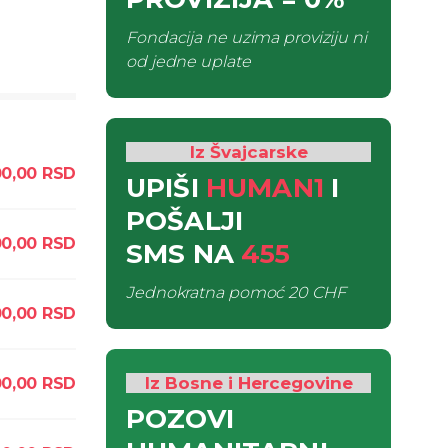
Fondacija ne uzima proviziju ni
od jedne uplate
Iz Švajcarske
00,00
RSD
UPIŠI
HUMAN1
I
POŠALJI
00,00
RSD
SMS
NA
455
Jednokratna pomoć
20 CHF
0,00
RSD
Iz Bosne i Hercegovine
0,00
RSD
POZOVI