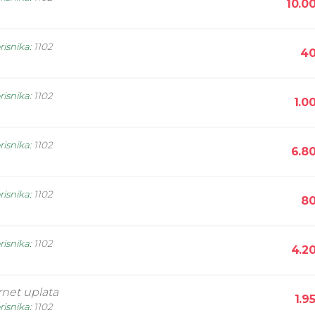
10.0
risnika
:
1102
40
risnika
:
1102
1.0
risnika
:
1102
6.8
risnika
:
1102
80
risnika
:
1102
4.2
rnet uplata
1.9
risnika
:
1102