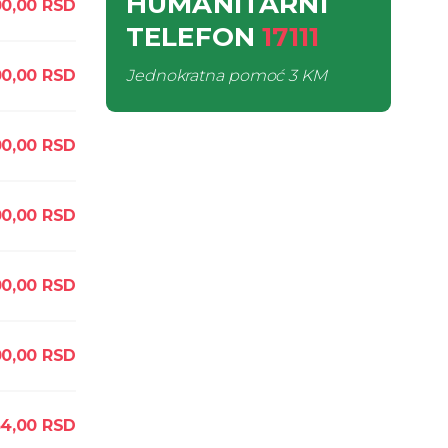
HUMANITARNI
00,00
RSD
TELEFON
17111
0,00
RSD
Jednokratna pomoć
3 KM
00,00
RSD
00,00
RSD
0,00
RSD
00,00
RSD
54,00
RSD