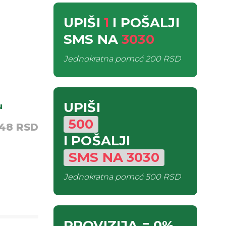
UPIŠI
1
I POŠALJI
SMS
NA
3030
Jednokratna pomoć
200 RSD
UPIŠI
u
500
,48 RSD
I POŠALJI
SMS
NA
3030
Jednokratna pomoć
500 RSD
PROVIZIJA
= 0%