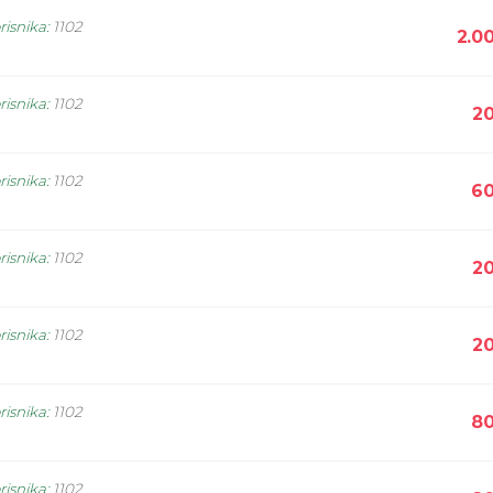
risnika
:
1102
2.0
risnika
:
1102
20
risnika
:
1102
60
risnika
:
1102
20
risnika
:
1102
20
risnika
:
1102
80
risnika
:
1102