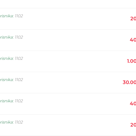
risnika
:
1102
20
risnika
:
1102
40
risnika
:
1102
1.0
risnika
:
1102
30.0
risnika
:
1102
40
risnika
:
1102
20