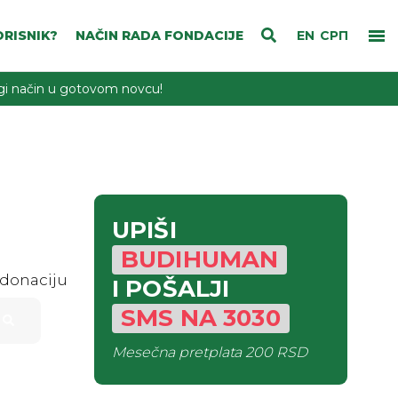
RISNIK?
NAČIN RADA FONDACIJE
EN
СРП
rugi način u gotovom novcu!
UPIŠI
BUDIHUMAN
 donaciju
I POŠALJI
SMS
NA
3030
Mesečna pretplata
200 RSD