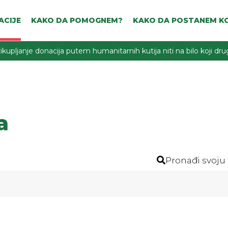
ACIJE
KAKO DA POMOGNEM?
KAKO DA POSTANEM KO
ikupljanje donacija putem humanitarnih kutija niti na bilo koji d
a
Pronađi svoju