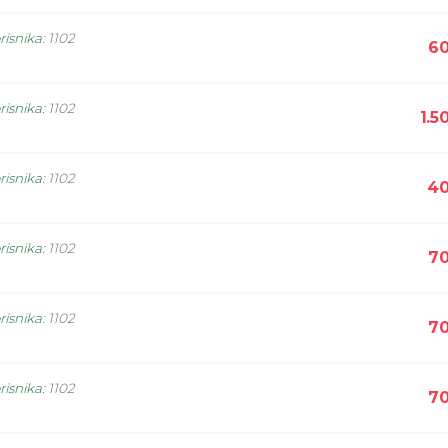
risnika
:
1102
60
risnika
:
1102
1.5
risnika
:
1102
40
risnika
:
1102
70
risnika
:
1102
70
risnika
:
1102
70