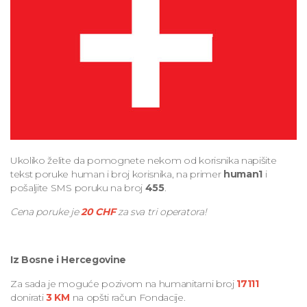
Ukoliko želite da pomognete nekom od korisnika napišite
tekst poruke human i broj korisnika, na primer
human1
i
pošaljite SMS poruku na broj
455
.
Cena poruke je
20 CHF
za sva tri operatora!
Iz Bosne i Hercegovine
Za sada je moguće pozivom na humanitarni broj
17111
donirati
3 KM
na opšti račun Fondacije.