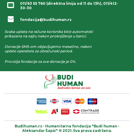
011/63 55 760
(direktna linija od 11 do 13h),
011/412-
30-30
fondacija@budihuman.rs
Svaka uplata na račune korisnika biće automatski
prikazana na sajtu nakon proknjiženja u banci.
Donacije SMS-om objavljujemo mesečno, nakon
uplate operatera za obračunski period.
Provizija fondacije za sve donacije je 0%.
Budihuman.rs -
Humanitarna fondacija
"Budi human -
Aleksandar Šapić" © 2021.
Sva prava zadržana.