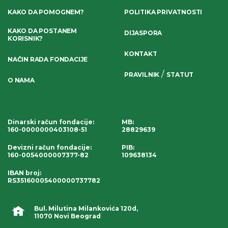
KAKO DA POMOGNEM?
POLITIKA PRIVATNOSTI
KAKO DA POSTANEM
DIJASPORA
KORISNIK?
KONTAKT
NAČIN RADA FONDACIJE
/
PRAVILNIK
STATUT
O NAMA
Dinarski račun fondacije
:
MB:
160-0000000403108-51
28829639
Devizni račun fondacije
:
PIB:
160-0054000007377-82
109638134
IBAN broj
:
RS35160005400000737782
Bul. Milutina Milankovića 120d,
11070 Novi Beograd