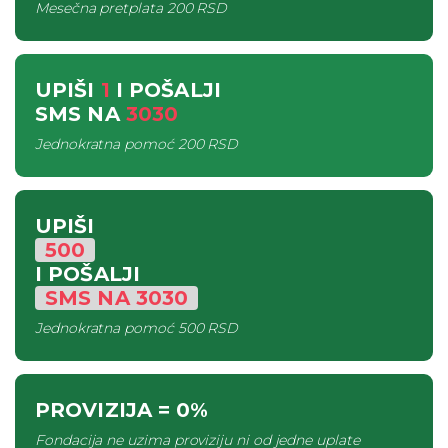
Mesečna pretplata
200 RSD
UPIŠI
1
I POŠALJI
SMS
NA
3030
Jednokratna pomoć
200 RSD
UPIŠI
500
I POŠALJI
SMS
NA
3030
Jednokratna pomoć
500 RSD
PROVIZIJA
= 0%
Fondacija ne uzima proviziju ni od jedne uplate