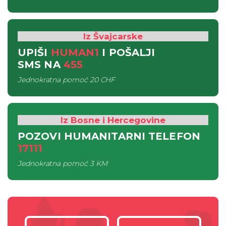
Iz Švajcarske
UPIŠI
HUMAN1
I POŠALJI
SMS
NA
455
Jednokratna pomoć
20 CHF
Iz Bosne i Hercegovine
POZOVI HUMANITARNI TELEFON
17111
Jednokratna pomoć
3 KM