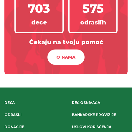
703
575
dece
odraslih
Čekaju na tvoju pomoć
O NAMA
DECA
REČ OSNIVAČA
ODRASLI
BANKARSKE PROVIZIJE
DONACIJE
USLOVI KORIŠĆENJA