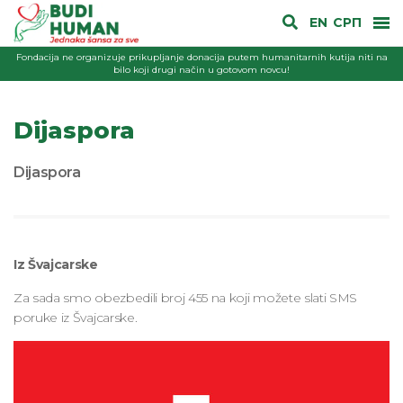
EN
СРП
Fondacija ne organizuje prikupljanje donacija putem humanitarnih kutija niti na
bilo koji drugi način u gotovom novcu!
Dijaspora
Dijaspora
Iz Švajcarske
Za sada smo obezbedili broj 455 na koji možete slati SMS
poruke iz Švajcarske.