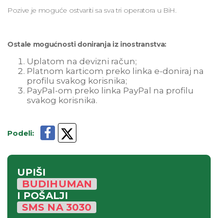
Pozive je moguće ostvariti sa sva tri operatora u BiH.
Ostale mogućnosti doniranja iz inostranstva:
Uplatom na devizni račun;
Platnom karticom preko linka e-doniraj na
profilu svakog korisnika;
PayPal-om preko linka PayPal na profilu
svakog korisnika.
Podeli
:
UPIŠI
BUDIHUMAN
I POŠALJI
SMS
NA
3030