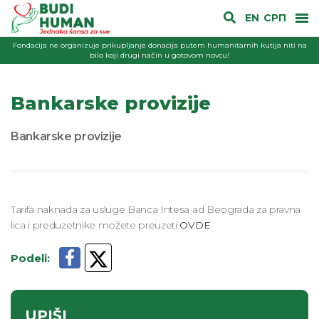
EN
СРП
Fondacija ne organizuje prikupljanje donacija putem humanitarnih kutija niti na
bilo koji drugi način u gotovom novcu!
Bankarske provizije
Bankarske provizije
Tarifa naknada za usluge Banca Intesa ad Beograda za pravna
lica i preduzetnike možete preuzeti
OVDE
Podeli
:
UPIŠI