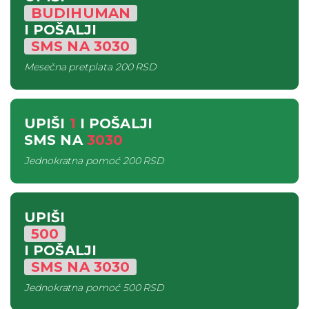
BUDIHUMAN
I POŠALJI
SMS
NA
3030
Mesečna pretplata
200 RSD
UPIŠI
1
I POŠALJI
SMS
NA
3030
Jednokratna pomoć
200 RSD
UPIŠI
500
I POŠALJI
SMS
NA
3030
Jednokratna pomoć
500 RSD