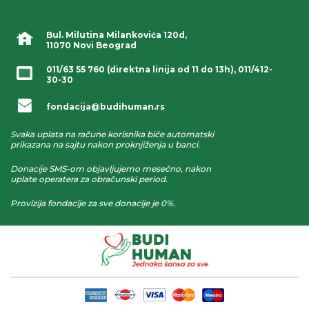
Bul. Milutina Milankovića 120d,
11070 Novi Beograd
011/63 55 760
(direktna linija od 11 do 13h),
011/412-
30-30
fondacija@budihuman.rs
Svaka uplata na račune korisnika biće automatski
prikazana na sajtu nakon proknjiženja u banci.
Donacije SMS-om objavljujemo mesečno, nakon
uplate operatera za obračunski period.
Provizija fondacije za sve donacije je 0%.