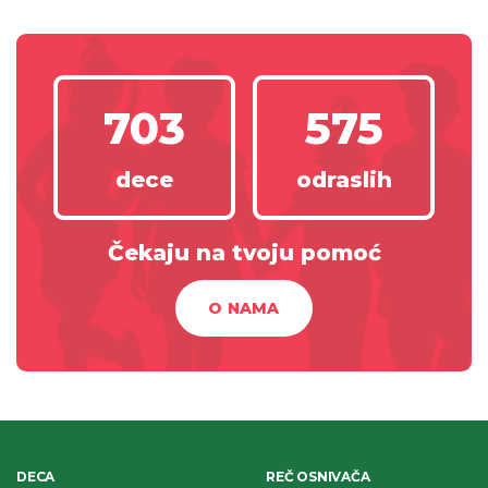
703
575
dece
odraslih
Čekaju na tvoju pomoć
O NAMA
DECA
REČ OSNIVAČA