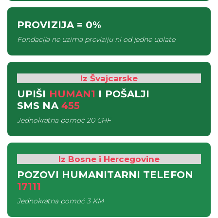
PROVIZIJA
= 0%
Fondacija ne uzima proviziju ni od jedne uplate
Iz Švajcarske
UPIŠI
HUMAN1
I POŠALJI
SMS
NA
455
Jednokratna pomoć
20 CHF
Iz Bosne i Hercegovine
POZOVI HUMANITARNI TELEFON
17111
Jednokratna pomoć
3 KM