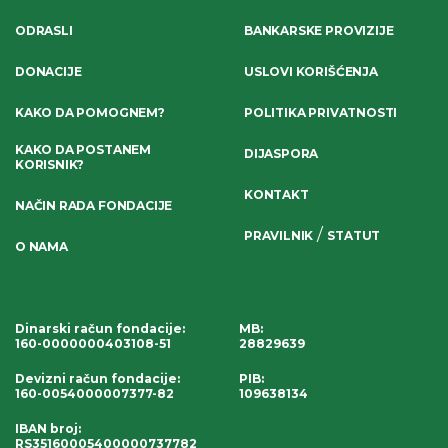
ODRASLI
BANKARSKE PROVIZIJE
DONACIJE
USLOVI KORIŠĆENJA
KAKO DA POMOGNEM?
POLITIKA PRIVATNOSTI
KAKO DA POSTANEM
DIJASPORA
KORISNIK?
KONTAKT
NAČIN RADA FONDACIJE
/
PRAVILNIK
STATUT
O NAMA
Dinarski račun fondacije
:
MB:
160-0000000403108-51
28829639
Devizni račun fondacije
:
PIB:
160-0054000007377-82
109638134
IBAN broj
:
RS35160005400000737782