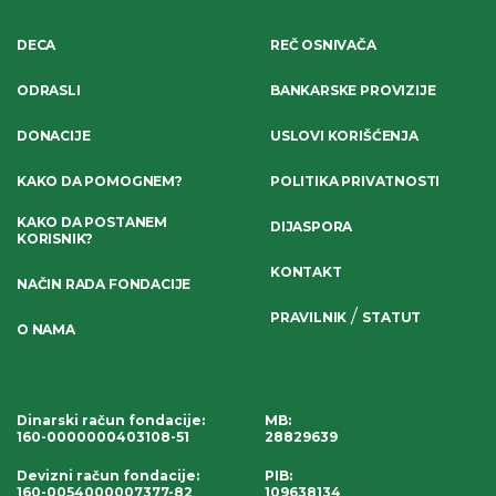
DECA
REČ OSNIVAČA
ODRASLI
BANKARSKE PROVIZIJE
DONACIJE
USLOVI KORIŠĆENJA
KAKO DA POMOGNEM?
POLITIKA PRIVATNOSTI
KAKO DA POSTANEM
DIJASPORA
KORISNIK?
KONTAKT
NAČIN RADA FONDACIJE
/
PRAVILNIK
STATUT
O NAMA
Dinarski račun fondacije
:
MB:
160-0000000403108-51
28829639
Devizni račun fondacije
:
PIB:
160-0054000007377-82
109638134