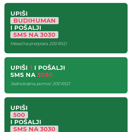
UPIŠI
BUDIHUMAN
I POŠALJI
SMS
NA
3030
Mesečna pretplata
200 RSD
UPIŠI
1
I POŠALJI
SMS
NA
3030
Jednokratna pomoć
200 RSD
UPIŠI
500
I POŠALJI
SMS
NA
3030