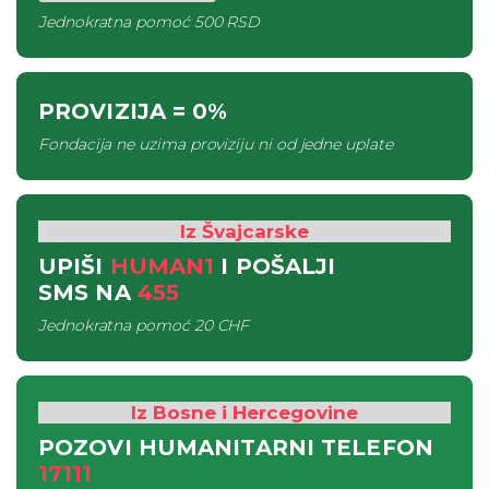
Jednokratna pomoć
500 RSD
PROVIZIJA
= 0%
Fondacija ne uzima proviziju ni od jedne uplate
Iz Švajcarske
UPIŠI
HUMAN1
I POŠALJI
SMS
NA
455
Jednokratna pomoć
20 CHF
Iz Bosne i Hercegovine
POZOVI HUMANITARNI TELEFON
17111