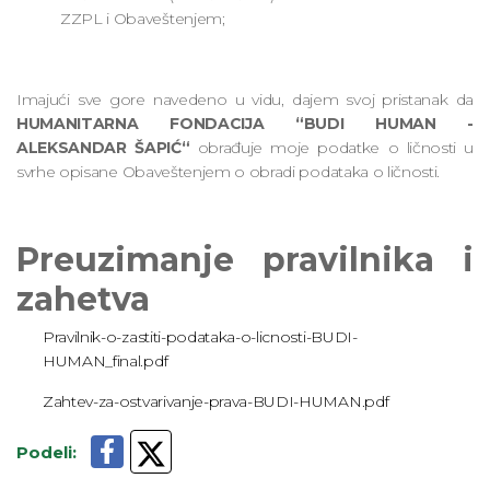
ZZPL i Obaveštenjem;
Imajući sve gore navedeno u vidu, dajem svoj pristanak da
HUMANITARNA FONDACIJA “BUDI HUMAN -
ALEKSANDAR ŠAPIĆ“
obrađuje moje podatke o ličnosti u
svrhe opisane Obaveštenjem o obradi podataka o ličnosti.
Preuzimanje pravilnika i
zahetva
Pravilnik-o-zastiti-podataka-o-licnosti-BUDI-
HUMAN_final.pdf
Zahtev-za-ostvarivanje-prava-BUDI-HUMAN.pdf
Podeli
: