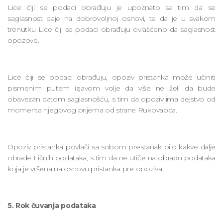
Lice čiji se podaci obrađuju je upoznato sa tim da se
saglasnost daje na dobrovoljnoj osnovi, te da je u svakom
trenutku Lice čiji se podaci obrađuju ovlašćeno da saglasnost
opozove.
Lice čiji se podaci obrađuju, opoziv pristanka može učiniti
pismenim putem izjavom volje da više ne želi da bude
obavezan datom saglasnošću, s tim da opoziv ima dejstvo od
momenta njegovog prijema od strane Rukovaoca.
Opoziv pristanka povlači sa sobom prestanak bilo kakve dalje
obrade Ličnih podataka, s tim da ne utiče na obradu podataka
koja je vršena na osnovu pristanka pre opoziva.
5. Rok čuvanja podataka