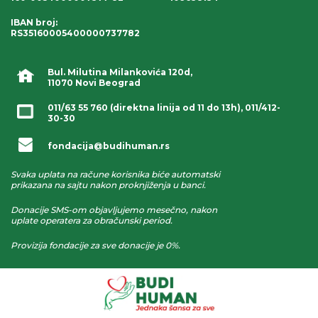
IBAN broj
:
RS35160005400000737782
Bul. Milutina Milankovića 120d,
11070 Novi Beograd
011/63 55 760
(direktna linija od 11 do 13h),
011/412-
30-30
fondacija@budihuman.rs
Svaka uplata na račune korisnika biće automatski
prikazana na sajtu nakon proknjiženja u banci.
Donacije SMS-om objavljujemo mesečno, nakon
uplate operatera za obračunski period.
Provizija fondacije za sve donacije je 0%.