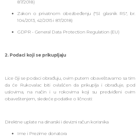
87/2018)
Zakon o privatnom obezbeđenju ("Sl. glasnik RS", br.
104/2013, 42/2015 i 87/2018)
GDPR - General Data Protection Regulation (EU)
2. Podaci koji se prikupljaju
Lice čiji se podaci obrađuju, ovim putem obaveštavamo sa tim
da će Rukovalac biti ovlašćen da prikuplja i obrađuje, pod
uslovima, na način i u rokovima koji su predviđeni ovim
obaveštenjem, sledeće podatke o ličnosti:
Direktne uplate na dinarski i devizni račun korisnika
Ime i Prezime donatora