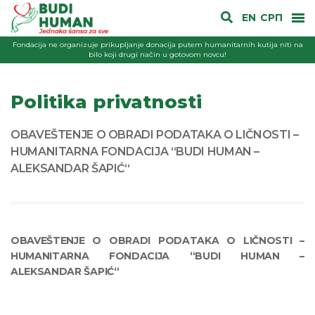
EN
СРП
Fondacija ne organizuje prikupljanje donacija putem humanitarnih kutija niti na
bilo koji drugi način u gotovom novcu!
Politika privatnosti
OBAVEŠTENJE O OBRADI PODATAKA O LIČNOSTI –
HUMANITARNA FONDACIJA “BUDI HUMAN –
ALEKSANDAR ŠAPIĆ“
OBAVEŠTENJE O OBRADI PODATAKA O LIČNOSTI –
HUMANITARNA FONDACIJA “BUDI HUMAN –
ALEKSANDAR ŠAPIĆ“