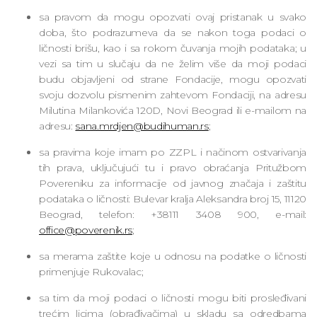
sa pravom da mogu opozvati ovaj pristanak u svako
doba, što podrazumeva da se nakon toga podaci o
ličnosti brišu, kao i sa rokom čuvanja mojih podataka; u
vezi sa tim u slučaju da ne želim više da moji podaci
budu objavljeni od strane Fondacije, mogu opozvati
svoju dozvolu pismenim zahtevom Fondaciji, na adresu
Milutina Milankovića 120D, Novi Beograd ili e-mailom na
adresu:
sana.mrdjen@budihuman.rs
;
sa pravima koje imam po ZZPL i načinom ostvarivanja
tih prava, uključujući tu i pravo obraćanja Pritužbom
Povereniku za informacije od javnog značaja i zaštitu
podataka o ličnosti: Bulevar kralja Aleksandra broj 15, 11120
Beograd, telefon: +38111 3408 900, e-mail:
office@poverenik.rs
;
sa merama zaštite koje u odnosu na podatke o ličnosti
primenjuje Rukovalac;
sa tim da moji podaci o ličnosti mogu biti prosleđivani
trećim licima (obrađivačima) u skladu sa odredbama