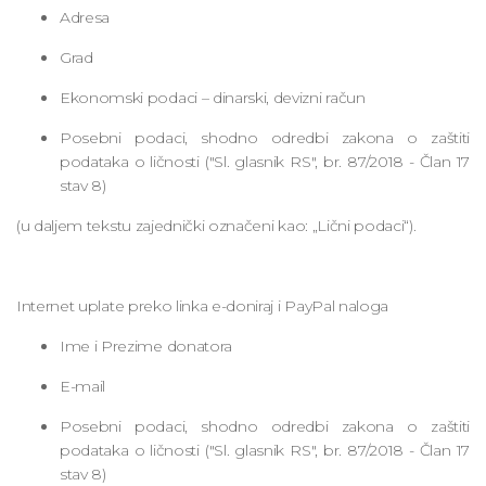
Adresa
Grad
Ekonomski podaci – dinarski, devizni račun
Posebni podaci, shodno odredbi zakona o zaštiti
podataka o ličnosti ("Sl. glasnik RS", br. 87/2018 - Član 17
stav 8)
(u daljem tekstu zajednički označeni kao: „Lični podaci“).
Internet uplate preko linka e-doniraj i PayPal naloga
Ime i Prezime donatora
E-mail
Posebni podaci, shodno odredbi zakona o zaštiti
podataka o ličnosti ("Sl. glasnik RS", br. 87/2018 - Član 17
stav 8)