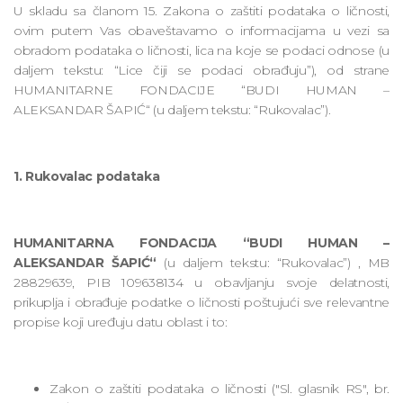
U skladu sa članom 15. Zakona o zaštiti podataka o ličnosti,
ovim putem Vas obaveštavamo о informacijama u vezi sa
obradom podataka o ličnosti, lica na koje se podaci odnose (u
daljem tekstu: “Lice čiji se podaci obrađuju”), od strane
HUMANITARNE FONDACIJE “BUDI HUMAN –
ALEKSANDAR ŠAPIĆ“ (u daljem tekstu: “Rukovalac”).
1. Rukovalac podataka
HUMANITARNA FONDACIJA
“BUDI HUMAN –
ALEKSANDAR ŠAPIĆ“
(u daljem tekstu: “Rukovalac”) , MB
28829639, PIB 109638134 u obavljanju svoje delatnosti,
prikuplja i obrađuje podatke o ličnosti poštujući sve relevantne
propise koji uređuju datu oblast i to:
Zakon o zaštiti podataka o ličnosti ("Sl. glasnik RS", br.