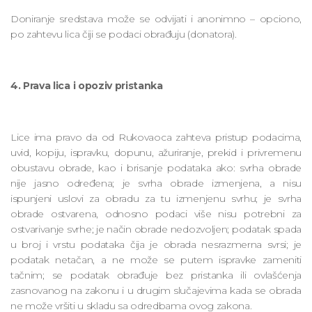
Doniranje sredstava može se odvijati i anonimno – opciono,
po zahtevu lica čiji se podaci obrađuju (donatora).
4. Prava lica i opoziv pristanka
Lice ima pravo da od Rukovaoca zahteva pristup podacima,
uvid, kopiju, ispravku, dopunu, ažuriranje, prekid i privremenu
obustavu obrade, kao i brisanje podataka ako: svrha obrade
nije jasno određena; je svrha obrade izmenjena, a nisu
ispunjeni uslovi za obradu za tu izmenjenu svrhu; je svrha
obrade ostvarena, odnosno podaci više nisu potrebni za
ostvarivanje svrhe; je način obrade nedozvoljen; podatak spada
u broj i vrstu podataka čija je obrada nesrazmerna svrsi; je
podatak netačan, a ne može se putem ispravke zameniti
tačnim; se podatak obrađuje bez pristanka ili ovlašćenja
zasnovanog na zakonu i u drugim slučajevima kada se obrada
ne može vršiti u skladu sa odredbama ovog zakona.