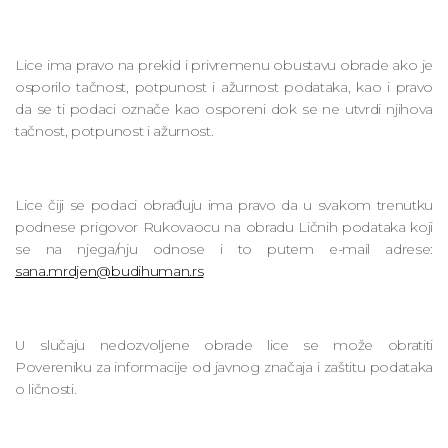
Lice ima pravo na prekid i privremenu obustavu obrade ako je
osporilo tačnost, potpunost i ažurnost podataka, kao i pravo
da se ti podaci označe kao osporeni dok se ne utvrdi njihova
tačnost, potpunost i ažurnost.
Lice čiji se podaci obrađuju ima pravo da u svakom trenutku
podnese prigovor Rukovaocu na obradu Ličnih podataka koji
se na njega/nju odnose i to putem e-mail adrese:
sana.mrdjen@budihuman.rs
U slučaju nedozvoljene obrade lice se može obratiti
Povereniku za informacije od javnog značaja i zaštitu podataka
o ličnosti.