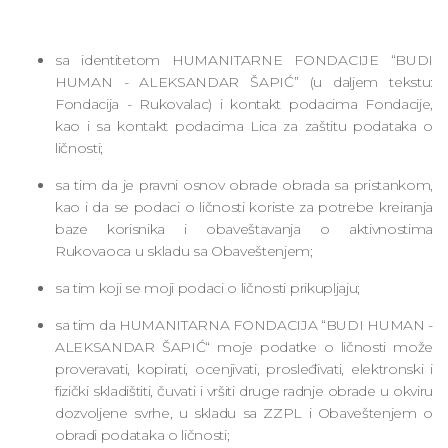
sa identitetom HUMANITARNE FONDACIJE “BUDI
HUMAN - ALEKSANDAR ŠAPIĆ” (u daljem tekstu:
Fondacija - Rukovalac) i kontakt podacima Fondacije,
kao i sa kontakt podacima Lica za zaštitu podataka o
ličnosti;
sa tim da je pravni osnov obrade obrada sa pristankom,
kao i da se podaci o ličnosti koriste za potrebe kreiranja
baze korisnika i obaveštavanja o aktivnostima
Rukovaoca u skladu sa Obaveštenjem;
sa tim koji se moji podaci o ličnosti prikupljaju;
sa tim da HUMANITARNA FONDACIJA “BUDI HUMAN -
ALEKSANDAR ŠAPIĆ“ moje podatke o ličnosti može
proveravati, kopirati, ocenjivati, prosleđivati, elektronski i
fizički skladištiti, čuvati i vršiti druge radnje obrade u okviru
dozvoljene svrhe, u skladu sa ZZPL i Obaveštenjem o
obradi podataka o ličnosti;