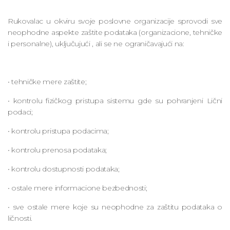
Rukovalac u okviru svoje poslovne organizacije sprovodi sve
neophodne aspekte zaštite podataka (organizacione, tehničke
i personalne), uključujući , ali se ne ograničavajući na:
• tehničke mere zaštite;
• kontrolu fizičkog pristupa sistemu gde su pohranjeni Lični
podaci;
• kontrolu pristupa podacima;
• kontrolu prenosa podataka;
• kontrolu dostupnosti podataka;
• ostale mere informacione bezbednosti;
• sve ostale mere koje su neophodne za zaštitu podataka o
ličnosti.