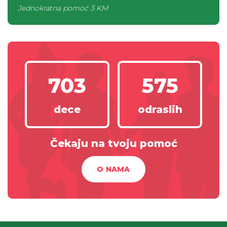
Jednokratna pomoć
3 KM
703
575
dece
odraslih
Čekaju na tvoju pomoć
O NAMA