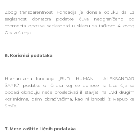
Zbog transparentnosti Fondacija je donela odluku da uz
saglasnost donatora podatke čuva neograničeno do
momenta opoziva saglasnosti u skladu sa tačkom 4. ovog
Obaveštenja.
6. Korisnici podataka
Humanitarna fondacija „BUDI HUMAN - ALEKSANDAR
ŠAPIĆ“, podatke o ličnosti koji se odnose na Lice čije se
podaci obrađuju neće prosleđivati ili stavljati na uvid drugim
korisnicima, osim obrađivačima, kao ni iznositi iz Republike
Srbije.
7. Mere zaštite Ličnih podataka