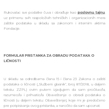
Rukovalac sve podatke čuva i obrađuje kao
poslovnu tajnu
,
uz primenu svih raspoloživih tehničkih i organizacionih mera
zaštite podataka u skladu sa zakonom i internim aktima
Fondacije.
FORMULAR PRISTANKA ZA OBRADU PODATAKA O
LIČNOSTI
U skladu sa odredbama člana 15 i člana 23 Zakona o zaštiti
podataka o ličnosti (,,Službeni glasnikʻʻ, broj 87/2018, u daljem
tekstu: ZZPL) ovim putem izjavljujem da sam pročitao/la,
razumeo/la i prihvatio/la Obaveštenje o obradi podataka o
ličnosti (u daljem tekstu: Obaveštenje), koje mi je predočeno
pre potpisivanja ovog pristanka, a naročito da sam upoznat: