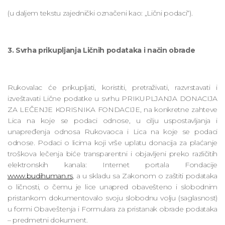
(u daljem tekstu zajednički označeni kao: „Lični podaci“).
3. Svrha prikupljanja Ličnih podataka i način obrade
Rukovalac će prikupljati, koristiti, pretraživati, razvrstavati i
izveštavati Lične podatke u svrhu PRIKUPLJANJA DONACIJA
ZA LEČENJE KORISNIKA FONDACIJE, na konkretne zahteve
Lica na koje se podaci odnose, u cilju uspostavljanja i
unapređenja odnosa Rukovaoca i Lica na koje se podaci
odnose. Podaci o licima koji vrše uplatu donacija za plaćanje
troškova lečenja biće transparentni i objavljeni preko različitih
elektronskih kanala: Internet portala Fondacije
www.budihuman.rs
, a u skladu sa Zakonom o zaštiti podataka
o ličnosti, o čemu je lice unapred obavešteno i slobodnim
pristankom dokumentovalo svoju slobodnu volju (saglasnost)
u formi Obaveštenja i Formulara za pristanak obrade podataka
– predmetni dokument.