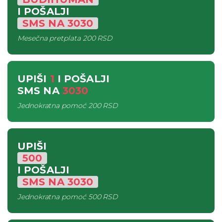
I POŠALJI
SMS
NA
3030
Mesečna pretplata
200 RSD
UPIŠI
1
I POŠALJI
SMS
NA
3030
Jednokratna pomoć
200 RSD
UPIŠI
500
I POŠALJI
SMS
NA
3030
Jednokratna pomoć
500 RSD