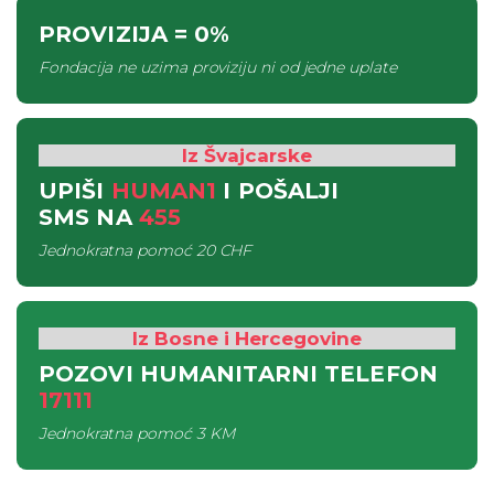
PROVIZIJA
= 0%
Fondacija ne uzima proviziju ni od jedne uplate
Iz Švajcarske
UPIŠI
HUMAN1
I POŠALJI
SMS
NA
455
Jednokratna pomoć
20 CHF
Iz Bosne i Hercegovine
POZOVI HUMANITARNI TELEFON
17111
Jednokratna pomoć
3 KM