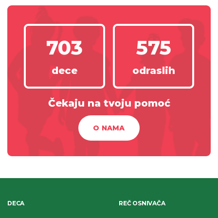
703
575
dece
odraslih
Čekaju na tvoju pomoć
O NAMA
DECA
REČ OSNIVAČA