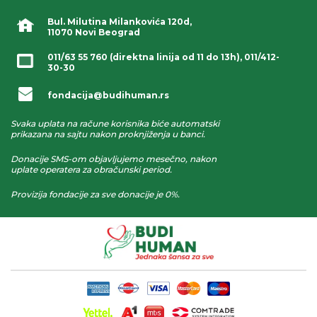
Bul. Milutina Milankovića 120d,
11070 Novi Beograd
011/63 55 760
(direktna linija od 11 do 13h),
011/412-
30-30
fondacija@budihuman.rs
Svaka uplata na račune korisnika biće automatski
prikazana na sajtu nakon proknjiženja u banci.
Donacije SMS-om objavljujemo mesečno, nakon
uplate operatera za obračunski period.
Provizija fondacije za sve donacije je 0%.