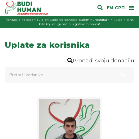
EN
СРП
Fondacija ne organizuje prikupljanje donacija putem humanitarnih kutija niti na
bilo koji drugi način u gotovom novcu!
Uplate za korisnika
Pronađi svoju donaciju