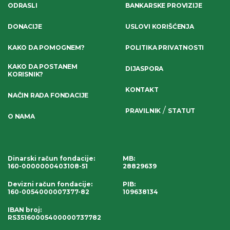
ODRASLI
BANKARSKE PROVIZIJE
DONACIJE
USLOVI KORIŠĆENJA
KAKO DA POMOGNEM?
POLITIKA PRIVATNOSTI
KAKO DA POSTANEM
DIJASPORA
KORISNIK?
KONTAKT
NAČIN RADA FONDACIJE
/
PRAVILNIK
STATUT
O NAMA
Dinarski račun fondacije
:
MB:
160-0000000403108-51
28829639
Devizni račun fondacije
:
PIB:
160-0054000007377-82
109638134
IBAN broj
:
RS35160005400000737782