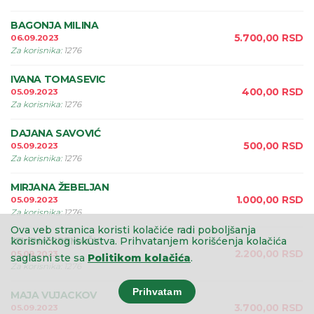
BAGONJA MILINA
5.700,00
RSD
06.09.2023
Za korisnika
:
1276
IVANA TOMASEVIC
400,00
RSD
05.09.2023
Za korisnika
:
1276
DAJANA SAVOVIĆ
500,00
RSD
05.09.2023
Za korisnika
:
1276
MIRJANA ŽEBELJAN
1.000,00
RSD
05.09.2023
Za korisnika
:
1276
Ova veb stranica koristi kolačiće radi poboljšanja
JELENA SREMAČKI
korisničkog iskustva.
Prihvatanjem korišćenja kolačića
2.200,00
RSD
05.09.2023
saglasni ste sa
Politikom kolačića
.
Za korisnika
:
1276
Prihvatam
MAJA VUJACKOV
3.700,00
RSD
05.09.2023