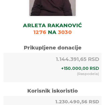
ARLETA RAKANOVIĆ
1276
NA
3030
Prikupljene donacije
1.144.391,65 RSD
+
150.000,00
RSD
(
Raspodela
)
Korisnik iskoristio
1.230.490,56 RSD