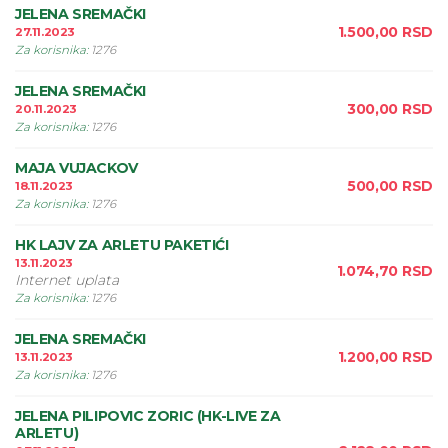
JELENA SREMAČKI
1.500,00
RSD
27.11.2023
Za korisnika
:
1276
JELENA SREMAČKI
300,00
RSD
20.11.2023
Za korisnika
:
1276
MAJA VUJACKOV
500,00
RSD
18.11.2023
Za korisnika
:
1276
HK LAJV ZA ARLETU PAKETIĆI
13.11.2023
1.074,70
RSD
Internet uplata
Za korisnika
:
1276
JELENA SREMAČKI
1.200,00
RSD
13.11.2023
Za korisnika
:
1276
JELENA PILIPOVIC ZORIC (HK-LIVE ZA
ARLETU)