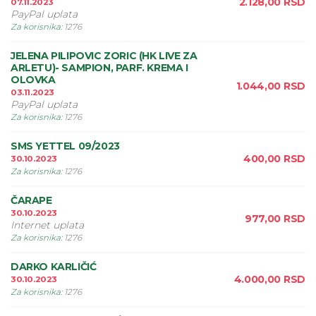
2.128,00
RSD
07.11.2023
PayPal uplata
Za korisnika
:
1276
JELENA PILIPOVIC ZORIC (HK LIVE ZA
ARLETU)- SAMPION, PARF. KREMA I
OLOVKA
1.044,00
RSD
03.11.2023
PayPal uplata
Za korisnika
:
1276
SMS YETTEL 09/2023
400,00
RSD
30.10.2023
Za korisnika
:
1276
ČARAPE
30.10.2023
977,00
RSD
Internet uplata
Za korisnika
:
1276
DARKO KARLIČIĆ
4.000,00
RSD
30.10.2023
Za korisnika
:
1276