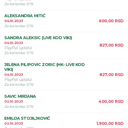
Za korisnika
:
1276
ALEKSANDRA MITIĆ
600,00
RSD
04.10.2023
Za korisnika
:
1276
SANDRA ALEKSIC (LIVE KOD VIKI)
04.10.2023
827,00
RSD
PayPal uplata
Za korisnika
:
1276
JELENA PILIPOVIC ZORIC (HK- LIVE KOD
VIKI)
827,00
RSD
04.10.2023
PayPal uplata
Za korisnika
:
1276
SAVIC MIRJANA
400,00
RSD
02.10.2023
Za korisnika
:
1276
EMILIJA STOJILJKOVIĆ
1.900,00
RSD
02.10.2023