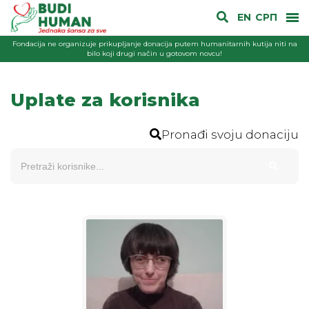
EN
СРП
Fondacija ne organizuje prikupljanje donacija putem humanitarnih kutija niti na
bilo koji drugi način u gotovom novcu!
Uplate za korisnika
Pronađi svoju donaciju