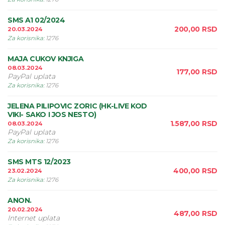
SMS A1 02/2024
200,00
RSD
20.03.2024
Za korisnika
:
1276
MAJA CUKOV KNJIGA
08.03.2024
177,00
RSD
PayPal uplata
Za korisnika
:
1276
JELENA PILIPOVIC ZORIC (HK-LIVE KOD
VIKI- SAKO I JOS NESTO)
1.587,00
RSD
08.03.2024
PayPal uplata
Za korisnika
:
1276
SMS MTS 12/2023
400,00
RSD
23.02.2024
Za korisnika
:
1276
ANON.
20.02.2024
487,00
RSD
Internet uplata