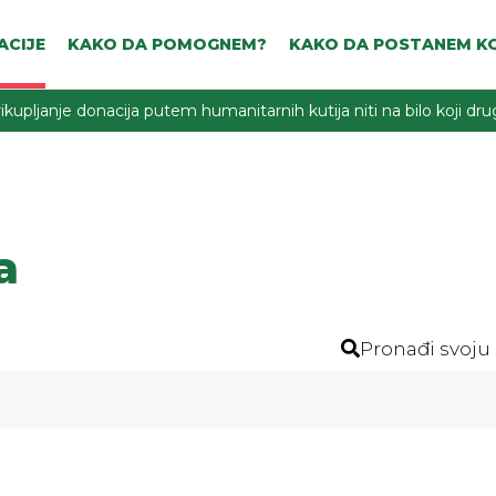
ACIJE
KAKO DA POMOGNEM?
KAKO DA POSTANEM KO
ikupljanje donacija putem humanitarnih kutija niti na bilo koji d
a
Pronađi svoju