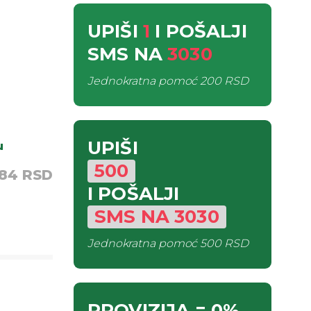
UPIŠI
1
I POŠALJI
SMS
NA
3030
Jednokratna pomoć
200 RSD
UPIŠI
u
500
,84 RSD
I POŠALJI
SMS
NA
3030
Jednokratna pomoć
500 RSD
PROVIZIJA
= 0%