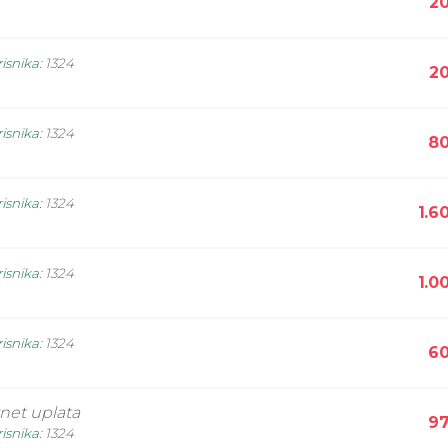
20
isnika
:
1324
20
isnika
:
1324
80
isnika
:
1324
1.6
isnika
:
1324
1.0
isnika
:
1324
60
rnet uplata
97
isnika
:
1324