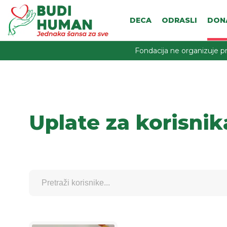
DECA
ODRASLI
DON
Fondacija ne organizuje pr
Uplate za korisnik