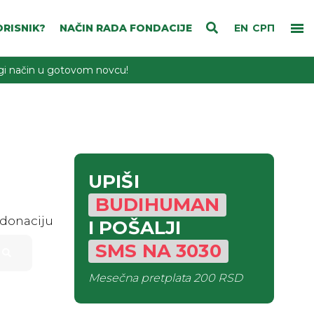
RISNIK?
NAČIN RADA FONDACIJE
EN
СРП
rugi način u gotovom novcu!
UPIŠI
BUDIHUMAN
 donaciju
I POŠALJI
SMS
NA
3030
Mesečna pretplata
200 RSD