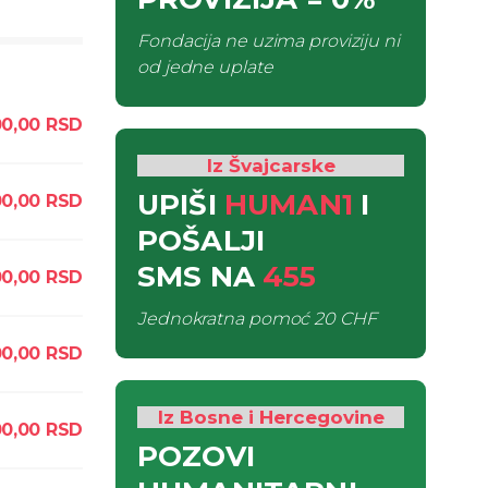
Fondacija ne uzima proviziju ni
od jedne uplate
00,00
RSD
Iz Švajcarske
UPIŠI
HUMAN1
I
0,00
RSD
POŠALJI
SMS
NA
455
0,00
RSD
Jednokratna pomoć
20 CHF
0,00
RSD
Iz Bosne i Hercegovine
0,00
RSD
POZOVI