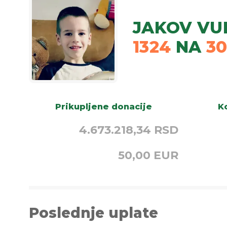
JAKOV VU
1324
NA
3
Prikupljene donacije
Ko
4.673.218,34 RSD
50,00 EUR
Poslednje uplate