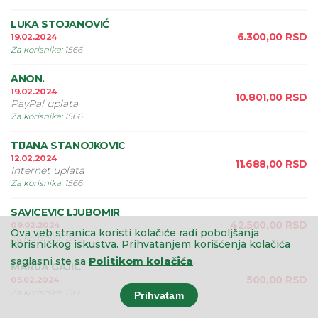
LUKA STOJANOVIĆ
6.300,00
RSD
19.02.2024
Za korisnika
:
1566
ANON.
19.02.2024
10.801,00
RSD
PayPal uplata
Za korisnika
:
1566
TIJANA STANOJKOVIC
12.02.2024
11.688,00
RSD
Internet uplata
Za korisnika
:
1566
SAVICEVIC LJUBOMIR
42.500,00
RSD
09.02.2024
Ova veb stranica koristi kolačiće radi poboljšanja
Za korisnika
:
1566
korisničkog iskustva.
Prihvatanjem korišćenja kolačića
saglasni ste sa
Politikom kolačića
.
MARIJA GAJIĆ
500,00
RSD
05.02.2024
Za korisnika
:
1566
Prihvatam