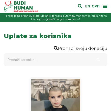
EN
СРП
Fondacija ne organizuje prikupljanje donacija putem humanitarnih kutija niti na
bilo koji drugi način u gotovom novcu!
Uplate za korisnika
Pronađi svoju donaciju