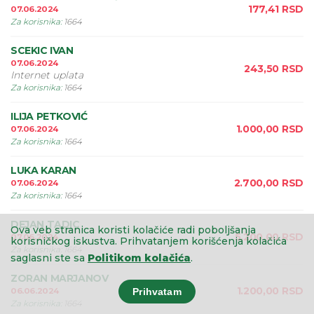
177,41
RSD
07.06.2024
Za korisnika
:
1664
SCEKIC IVAN
07.06.2024
243,50
RSD
Internet uplata
Za korisnika
:
1664
ILIJA PETKOVIĆ
1.000,00
RSD
07.06.2024
Za korisnika
:
1664
LUKA KARAN
2.700,00
RSD
07.06.2024
Za korisnika
:
1664
DEJAN TADIC
Ova veb stranica koristi kolačiće radi poboljšanja
5.200,00
RSD
07.06.2024
korisničkog iskustva.
Prihvatanjem korišćenja kolačića
Za korisnika
:
1664
saglasni ste sa
Politikom kolačića
.
ZORAN MARJANOV
1.200,00
RSD
06.06.2024
Prihvatam
Za korisnika
:
1664