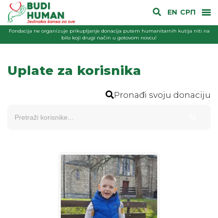
EN
СРП
Fondacija ne organizuje prikupljanje donacija putem humanitarnih kutija niti na
bilo koji drugi način u gotovom novcu!
Uplate za korisnika
Pronađi svoju donaciju