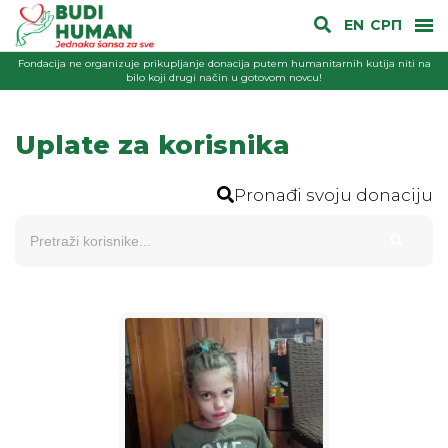
EN
СРП
Fondacija ne organizuje prikupljanje donacija putem humanitarnih kutija niti na
bilo koji drugi način u gotovom novcu!
Uplate za korisnika
Pronađi svoju donaciju