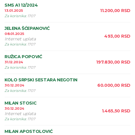
SMS A1 12/2024
11.200,00
RSD
13.01.2025
Za korisnika
:
1707
JELENA ŠĆEPANOVIĆ
08.01.2025
493,00
RSD
Internet uplata
Za korisnika
:
1707
RUŽICA POPOVIĆ
197.830,00
RSD
31.12.2024
Za korisnika
:
1707
KOLO SRPSKI SESTARA NEGOTIN
60.000,00
RSD
30.12.2024
Za korisnika
:
1707
MILAN STOSIC
30.12.2024
1.465,50
RSD
Internet uplata
Za korisnika
:
1707
MILAN APOSTOLOVIĆ