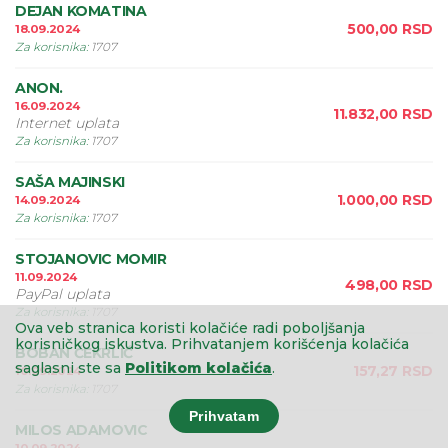
DEJAN KOMATINA
500,00
RSD
18.09.2024
Za korisnika
:
1707
ANON.
16.09.2024
11.832,00
RSD
Internet uplata
Za korisnika
:
1707
SAŠA MAJINSKI
1.000,00
RSD
14.09.2024
Za korisnika
:
1707
STOJANOVIC MOMIR
11.09.2024
498,00
RSD
PayPal uplata
Za korisnika
:
1707
Ova veb stranica koristi kolačiće radi poboljšanja
korisničkog iskustva.
Prihvatanjem korišćenja kolačića
BOBAN ČEKRLIĆ
saglasni ste sa
Politikom kolačića
.
157,27
RSD
10.09.2024
Za korisnika
:
1707
Prihvatam
MILOS ADAMOVIC