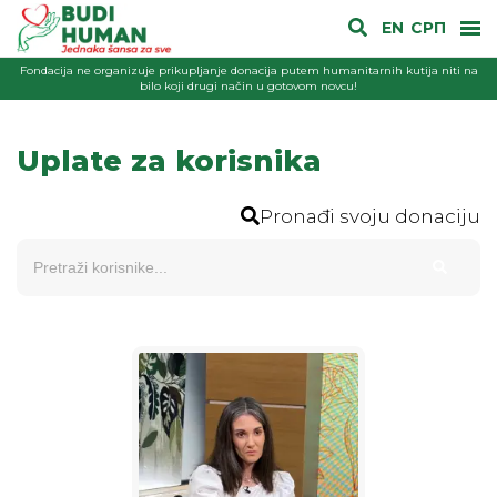
EN
СРП
Fondacija ne organizuje prikupljanje donacija putem humanitarnih kutija niti na
bilo koji drugi način u gotovom novcu!
Uplate za korisnika
Pronađi svoju donaciju