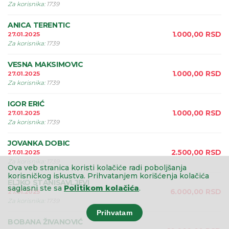
Za korisnika
:
1739
ANICA TERENTIC
1.000,00
RSD
27.01.2025
Za korisnika
:
1739
VESNA MAKSIMOVIC
1.000,00
RSD
27.01.2025
Za korisnika
:
1739
IGOR ERIĆ
1.000,00
RSD
27.01.2025
Za korisnika
:
1739
JOVANKA DOBIC
2.500,00
RSD
27.01.2025
Za korisnika
:
1739
Ova veb stranica koristi kolačiće radi poboljšanja
korisničkog iskustva.
Prihvatanjem korišćenja kolačića
ELJKO STANISAVLJEVI
saglasni ste sa
Politikom kolačića
.
6.000,00
RSD
27.01.2025
Za korisnika
:
1739
Prihvatam
BOBANA ŽIVANOVIĆ