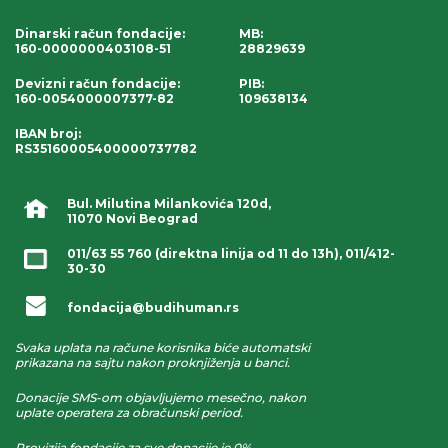
Dinarski račun fondacije
:
MB:
160-0000000403108-51
28829639
Devizni račun fondacije
:
PIB:
160-0054000007377-82
109638134
IBAN broj
:
RS35160005400000737782
Bul. Milutina Milankovića 120d,
11070 Novi Beograd
011/63 55 760
(direktna linija od 11 do 13h),
011/412-
30-30
fondacija@budihuman.rs
Svaka uplata na račune korisnika biće automatski
prikazana na sajtu nakon proknjiženja u banci.
Donacije SMS-om objavljujemo mesečno, nakon
uplate operatera za obračunski period.
Provizija fondacije za sve donacije je 0%.