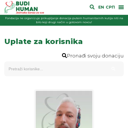
EN
СРП
Fondacija ne organizuje prikupljanje donacija putem humanitarnih kutija niti na
bilo koji drugi način u gotovom novcu!
Uplate za korisnika
Pronađi svoju donaciju