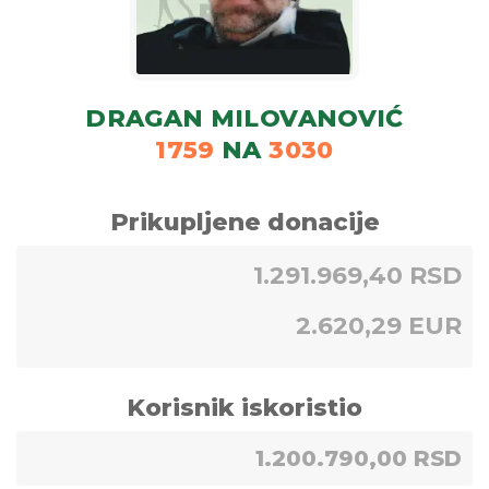
DRAGAN MILOVANOVIĆ
1759
NA
3030
Prikupljene donacije
1.291.969,40 RSD
2.620,29 EUR
Korisnik iskoristio
1.200.790,00 RSD