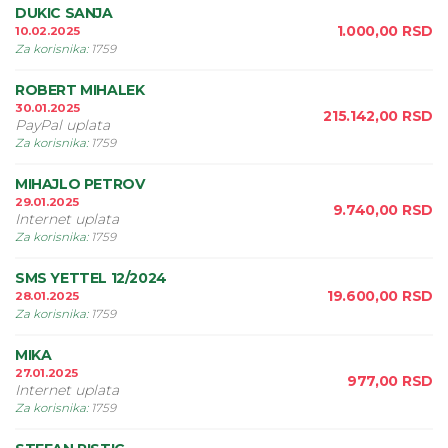
DUKIC SANJA
1.000,00
RSD
10.02.2025
Za korisnika
:
1759
ROBERT MIHALEK
30.01.2025
215.142,00
RSD
PayPal uplata
Za korisnika
:
1759
MIHAJLO PETROV
29.01.2025
9.740,00
RSD
Internet uplata
Za korisnika
:
1759
SMS YETTEL 12/2024
19.600,00
RSD
28.01.2025
Za korisnika
:
1759
MIKA
27.01.2025
977,00
RSD
Internet uplata
Za korisnika
:
1759