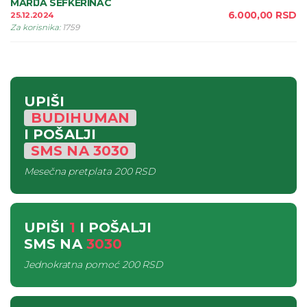
MARIJA SEFKERINAC
6.000,00
RSD
25.12.2024
Za korisnika
:
1759
UPIŠI
BUDIHUMAN
I POŠALJI
SMS
NA
3030
Mesečna pretplata
200 RSD
UPIŠI
1
I POŠALJI
SMS
NA
3030
Jednokratna pomoć
200 RSD