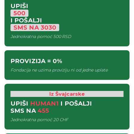
UPIŠI
500
I POŠALJI
SMS
NA
3030
Jednokratna pomoć
500 RSD
PROVIZIJA
= 0%
Fondacija ne uzima proviziju ni od jedne uplate
Iz Švajcarske
UPIŠI
HUMAN1
I POŠALJI
SMS
NA
455
Jednokratna pomoć
20 CHF