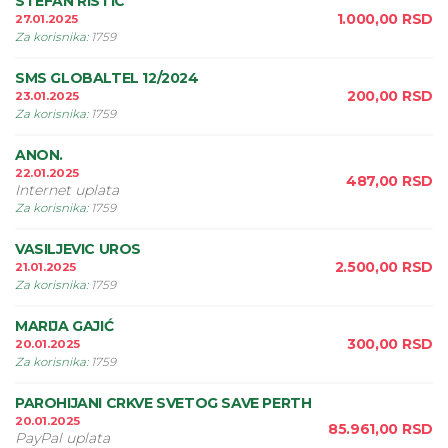
STEFAN RISTIC
1.000,00
RSD
27.01.2025
Za korisnika
:
1759
SMS GLOBALTEL 12/2024
200,00
RSD
23.01.2025
Za korisnika
:
1759
ANON.
22.01.2025
487,00
RSD
Internet uplata
Za korisnika
:
1759
VASILJEVIC UROS
2.500,00
RSD
21.01.2025
Za korisnika
:
1759
MARIJA GAJIĆ
300,00
RSD
20.01.2025
Za korisnika
:
1759
PAROHIJANI CRKVE SVETOG SAVE PERTH
20.01.2025
85.961,00
RSD
PayPal uplata