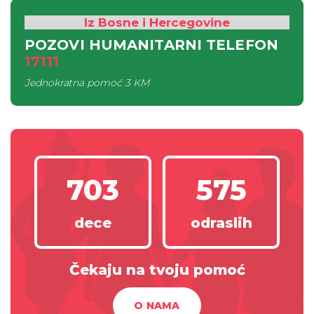
Iz Bosne i Hercegovine
POZOVI HUMANITARNI TELEFON
17111
Jednokratna pomoć
3 KM
703
575
dece
odraslih
Čekaju na tvoju pomoć
O NAMA