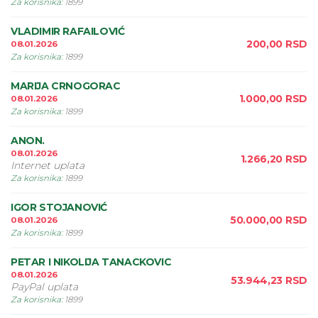
Za korisnika
:
1899
VLADIMIR RAFAILOVIĆ
200,00
RSD
08.01.2026
Za korisnika
:
1899
MARIJA CRNOGORAC
1.000,00
RSD
08.01.2026
Za korisnika
:
1899
ANON.
08.01.2026
1.266,20
RSD
Internet uplata
Za korisnika
:
1899
IGOR STOJANOVIĆ
50.000,00
RSD
08.01.2026
Za korisnika
:
1899
PETAR I NIKOLIJA TANACKOVIC
08.01.2026
53.944,23
RSD
PayPal uplata
Za korisnika
:
1899