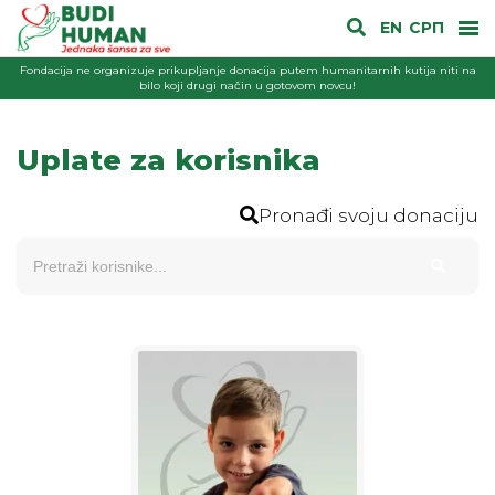
EN
СРП
Fondacija ne organizuje prikupljanje donacija putem humanitarnih kutija niti na
bilo koji drugi način u gotovom novcu!
Uplate za korisnika
Pronađi svoju donaciju