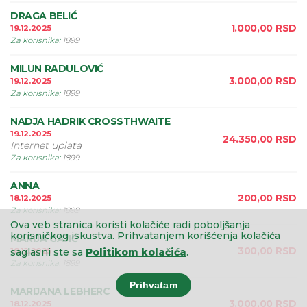
DRAGA BELIĆ
1.000,00
RSD
19.12.2025
Za korisnika
:
1899
MILUN RADULOVIĆ
3.000,00
RSD
19.12.2025
Za korisnika
:
1899
NADJA HADRIK CROSSTHWAITE
19.12.2025
24.350,00
RSD
Internet uplata
Za korisnika
:
1899
ANNA
200,00
RSD
18.12.2025
Za korisnika
:
1899
Ova veb stranica koristi kolačiće radi poboljšanja
korisničkog iskustva.
Prihvatanjem korišćenja kolačića
MARIJA GAJIĆ
300,00
RSD
18.12.2025
saglasni ste sa
Politikom kolačića
.
Za korisnika
:
1899
Prihvatam
MARIJANA LEBHERC
3.000,00
RSD
18.12.2025