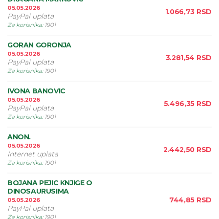
05.05.2026
1.066,73
RSD
PayPal uplata
Za korisnika
:
1901
GORAN GORONJA
05.05.2026
3.281,54
RSD
PayPal uplata
Za korisnika
:
1901
IVONA BANOVIC
05.05.2026
5.496,35
RSD
PayPal uplata
Za korisnika
:
1901
ANON.
05.05.2026
2.442,50
RSD
Internet uplata
Za korisnika
:
1901
BOJANA PEJIC KNJIGE O
DINOSAURUSIMA
744,85
RSD
05.05.2026
PayPal uplata
Za korisnika
:
1901