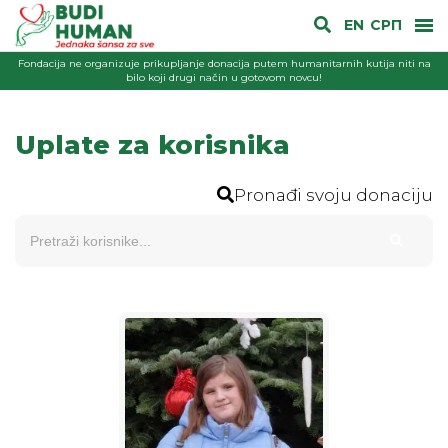
EN
СРП
Fondacija ne organizuje prikupljanje donacija putem humanitarnih kutija niti na
bilo koji drugi način u gotovom novcu!
Uplate za korisnika
Pronađi svoju donaciju