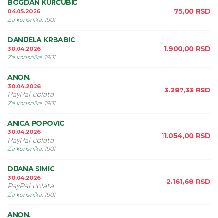
BOGDAN KURĆUBIĆ
75,00
RSD
04.05.2026
Za korisnika
:
1901
DANIJELA KRBABIC
1.900,00
RSD
30.04.2026
Za korisnika
:
1901
ANON.
30.04.2026
3.287,33
RSD
PayPal uplata
Za korisnika
:
1901
ANICA POPOVIC
30.04.2026
11.054,00
RSD
PayPal uplata
Za korisnika
:
1901
DIJANA SIMIC
30.04.2026
2.161,68
RSD
PayPal uplata
Za korisnika
:
1901
ANON.