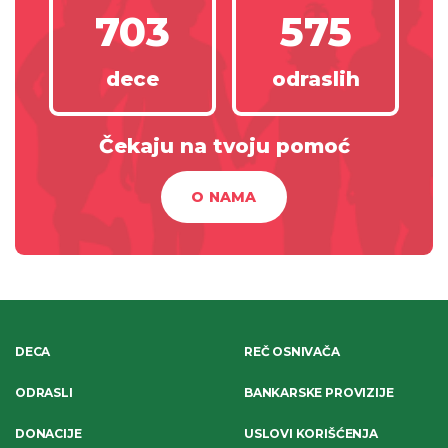
703
575
dece
odraslih
Čekaju na tvoju pomoć
O NAMA
DECA
REČ OSNIVAČA
ODRASLI
BANKARSKE PROVIZIJE
DONACIJE
USLOVI KORIŠĆENJA