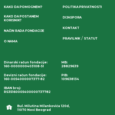
KAKO DA POMOGNEM?
POLITIKA PRIVATNOSTI
KAKO DA POSTANEM
DIJASPORA
KORISNIK?
KONTAKT
NAČIN RADA FONDACIJE
/
PRAVILNIK
STATUT
O NAMA
Dinarski račun fondacije
:
MB:
160-0000000403108-51
28829639
Devizni račun fondacije
:
PIB:
160-0054000007377-82
109638134
IBAN broj
:
RS35160005400000737782
Bul. Milutina Milankovića 120d,
11070 Novi Beograd