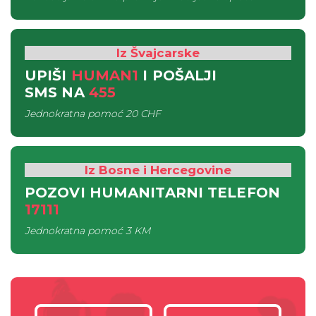
Iz Švajcarske
UPIŠI
HUMAN1
I POŠALJI
SMS
NA
455
Jednokratna pomoć
20 CHF
Iz Bosne i Hercegovine
POZOVI HUMANITARNI TELEFON
17111
Jednokratna pomoć
3 KM