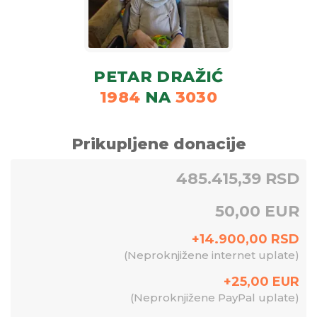
PETAR DRAŽIĆ
1984
NA
3030
Prikupljene donacije
485.415,39 RSD
50,00 EUR
+
14.900,00
RSD
(
Neproknjižene internet uplate
)
+
25,00
EUR
(
Neproknjižene PayPal uplate
)