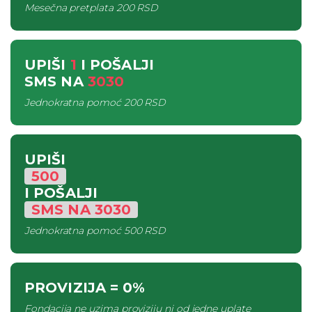
Mesečna pretplata
200 RSD
UPIŠI
1
I POŠALJI
SMS
NA
3030
Jednokratna pomoć
200 RSD
UPIŠI
500
I POŠALJI
SMS
NA
3030
Jednokratna pomoć
500 RSD
PROVIZIJA
= 0%
Fondacija ne uzima proviziju ni od jedne uplate