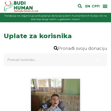
EN
СРП
Fondacija ne organizuje prikupljanje donacija putem humanitarnih kutija niti na
bilo koji drugi način u gotovom novcu!
Uplate za korisnika
Pronađi svoju donaciju