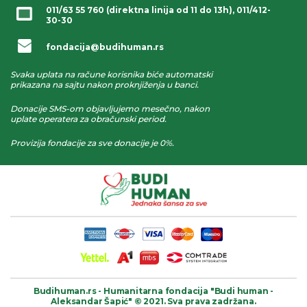
011/63 55 760
(direktna linija od 11 do 13h),
011/412-
30-30
fondacija@budihuman.rs
Svaka uplata na račune korisnika biće automatski
prikazana na sajtu nakon proknjiženja u banci.
Donacije SMS-om objavljujemo mesečno, nakon
uplate operatera za obračunski period.
Provizija fondacije za sve donacije je 0%.
Budihuman.rs -
Humanitarna fondacija
"Budi human -
Aleksandar Šapić" © 2021.
Sva prava zadržana.