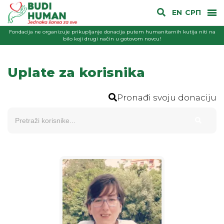
EN
СРП
Fondacija ne organizuje prikupljanje donacija putem humanitarnih kutija niti na
bilo koji drugi način u gotovom novcu!
Uplate za korisnika
Pronađi svoju donaciju