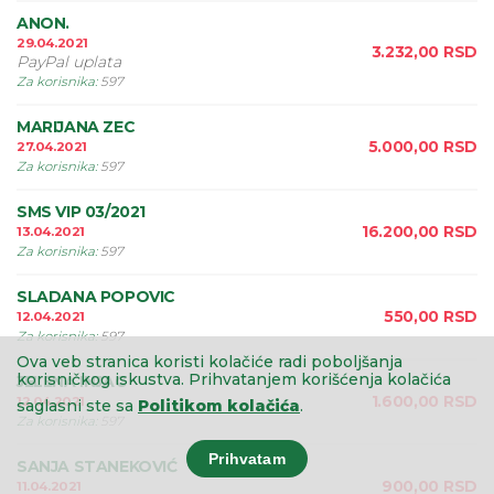
ANON.
29.04.2021
3.232,00
RSD
PayPal uplata
Za korisnika
:
597
MARIJANA ZEC
5.000,00
RSD
27.04.2021
Za korisnika
:
597
SMS VIP 03/2021
16.200,00
RSD
13.04.2021
Za korisnika
:
597
SLADANA POPOVIC
550,00
RSD
12.04.2021
Za korisnika
:
597
Ova veb stranica koristi kolačiće radi poboljšanja
korisničkog iskustva.
Prihvatanjem korišćenja kolačića
JELENA INJAC
1.600,00
RSD
12.04.2021
saglasni ste sa
Politikom kolačića
.
Za korisnika
:
597
Prihvatam
SANJA STANEKOVIĆ
900,00
RSD
11.04.2021