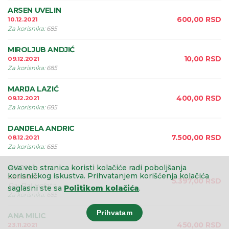
ARSEN UVELIN
600,00
RSD
10.12.2021
Za korisnika
:
685
MIROLJUB ANDJIĆ
10,00
RSD
09.12.2021
Za korisnika
:
685
MARIJA LAZIĆ
400,00
RSD
09.12.2021
Za korisnika
:
685
DANIJELA ANDRIC
7.500,00
RSD
08.12.2021
Za korisnika
:
685
ANON.
Ova veb stranica koristi kolačiće radi poboljšanja
korisničkog iskustva.
Prihvatanjem korišćenja kolačića
25.11.2021
5.397,00
RSD
PayPal uplata
saglasni ste sa
Politikom kolačića
.
Za korisnika
:
685
Prihvatam
ANA MILIC
450,00
RSD
23.11.2021