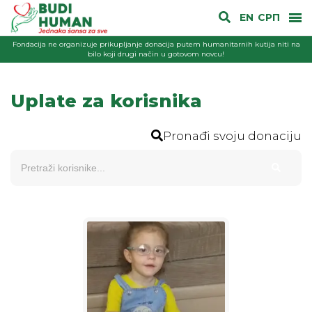
EN
СРП
Fondacija ne organizuje prikupljanje donacija putem humanitarnih kutija niti na
bilo koji drugi način u gotovom novcu!
Uplate za korisnika
Pronađi svoju donaciju