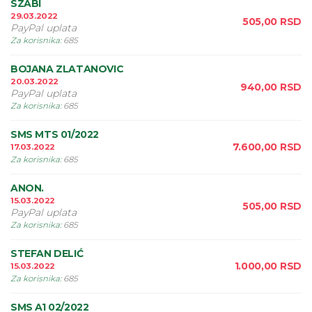
SZABI
29.03.2022
505,00
RSD
PayPal uplata
Za korisnika
:
685
BOJANA ZLATANOVIC
20.03.2022
940,00
RSD
PayPal uplata
Za korisnika
:
685
SMS MTS 01/2022
7.600,00
RSD
17.03.2022
Za korisnika
:
685
ANON.
15.03.2022
505,00
RSD
PayPal uplata
Za korisnika
:
685
STEFAN DELIĆ
1.000,00
RSD
15.03.2022
Za korisnika
:
685
SMS A1 02/2022