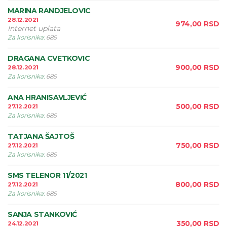
MARINA RANDJELOVIC
28.12.2021
974,00
RSD
Internet uplata
Za korisnika
:
685
DRAGANA CVETKOVIC
900,00
RSD
28.12.2021
Za korisnika
:
685
ANA HRANISAVLJEVIĆ
500,00
RSD
27.12.2021
Za korisnika
:
685
TATJANA ŠAJTOŠ
750,00
RSD
27.12.2021
Za korisnika
:
685
SMS TELENOR 11/2021
800,00
RSD
27.12.2021
Za korisnika
:
685
SANJA STANKOVIĆ
350,00
RSD
24.12.2021