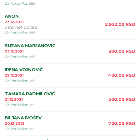
Za korisnika
:
685
ANON.
23.12.2021
2.922,00
RSD
Internet uplata
Za korisnika
:
685
SUZANA MARJANOVIC
300,00
RSD
23.12.2021
Za korisnika
:
685
IRENA VOJNOVIĆ
400,00
RSD
22.12.2021
Za korisnika
:
685
TAMARA RADMILOVIĆ
500,00
RSD
21.12.2021
Za korisnika
:
685
BILJANA IVOŠEV
700,00
RSD
20.12.2021
Za korisnika
:
685