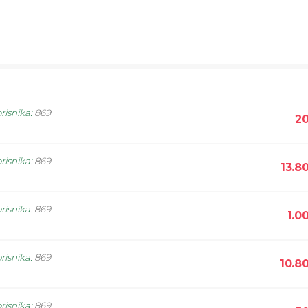
risnika
:
869
20
risnika
:
869
13.8
risnika
:
869
1.0
risnika
:
869
10.8
risnika
:
869