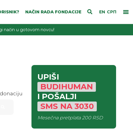
RISNIK?
NAČIN RADA FONDACIJE
EN
СРП
rugi način u gotovom novcu!
UPIŠI
BUDIHUMAN
 donaciju
I POŠALJI
SMS
NA
3030
Mesečna pretplata
200 RSD