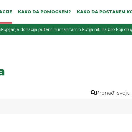
ACIJE
KAKO DA POMOGNEM?
KAKO DA POSTANEM KO
ikupljanje donacija putem humanitarnih kutija niti na bilo koji d
a
Pronađi svoju