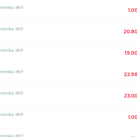
risnika
:
869
1.0
risnika
:
869
20.8
risnika
:
869
19.0
risnika
:
869
22.9
risnika
:
869
23.0
risnika
:
869
1.0
risnika
:
869