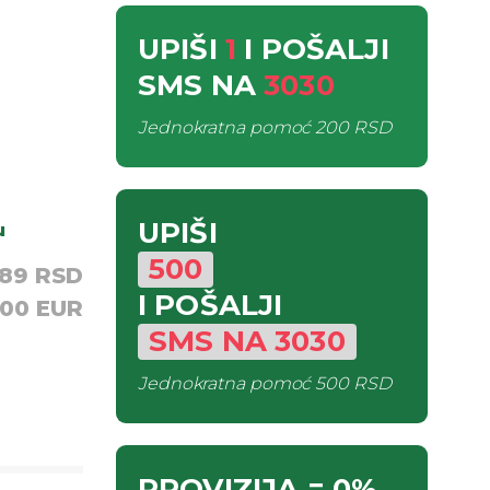
UPIŠI
1
I POŠALJI
SMS
NA
3030
Jednokratna pomoć
200 RSD
UPIŠI
u
500
,89 RSD
I POŠALJI
,00 EUR
SMS
NA
3030
Jednokratna pomoć
500 RSD
PROVIZIJA
= 0%