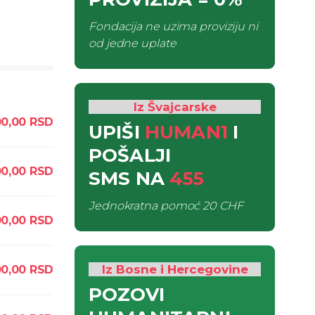
Fondacija ne uzima proviziju ni
od jedne uplate
Iz Švajcarske
0,00
RSD
UPIŠI
HUMAN1
I
POŠALJI
00,00
RSD
SMS
NA
455
Jednokratna pomoć
20 CHF
00,00
RSD
Iz Bosne i Hercegovine
00,00
RSD
POZOVI