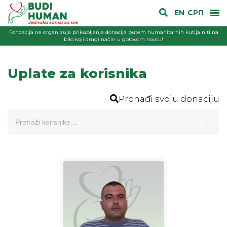
EN
СРП
Fondacija ne organizuje prikupljanje donacija putem humanitarnih kutija niti na
bilo koji drugi način u gotovom novcu!
Uplate za korisnika
Pronađi svoju donaciju