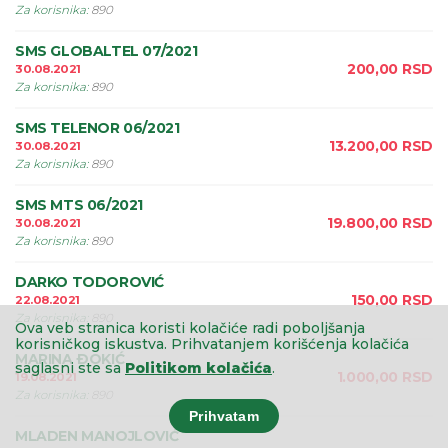
Za korisnika
:
890
SMS GLOBALTEL 07/2021
200,00
RSD
30.08.2021
Za korisnika
:
890
SMS TELENOR 06/2021
13.200,00
RSD
30.08.2021
Za korisnika
:
890
SMS MTS 06/2021
19.800,00
RSD
30.08.2021
Za korisnika
:
890
DARKO TODOROVIĆ
150,00
RSD
22.08.2021
Za korisnika
:
890
Ova veb stranica koristi kolačiće radi poboljšanja
korisničkog iskustva.
Prihvatanjem korišćenja kolačića
MARINA ÐOKIĆ
saglasni ste sa
Politikom kolačića
.
1.000,00
RSD
19.08.2021
Za korisnika
:
890
Prihvatam
MLADEN MANOJLOVIĆ