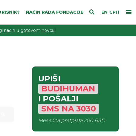
RISNIK?
NAČIN RADA FONDACIJE
EN
СРП
rugi način u gotovom novcu!
UPIŠI
BUDIHUMAN
I POŠALJI
SMS
NA
3030
Mesečna pretplata
200 RSD