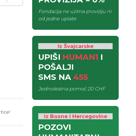
Fondacija ne uzima proviziju ni
od jedne uplate
Iz Švajcarske
UPIŠI
HUMAN1
I
POŠALJI
SMS
NA
455
Jednokratna pomoć
20 CHF
tice!
Iz Bosne i Hercegovine
POZOVI