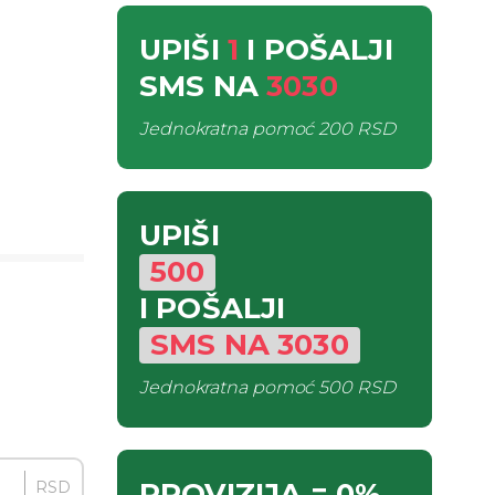
UPIŠI
1
I POŠALJI
SMS
NA
3030
Jednokratna pomoć
200 RSD
UPIŠI
500
I POŠALJI
SMS
NA
3030
Jednokratna pomoć
500 RSD
PROVIZIJA
= 0%
RSD