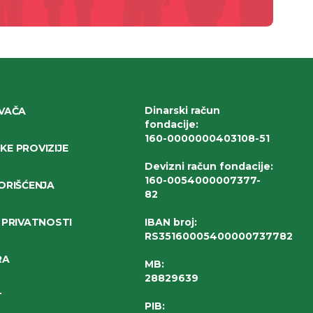
Dinarski račun
IVAČA
fondacije
:
160-0000000403108-51
E PROVIZIJE
Devizni račun fondacije
:
160-0054000007377-
ORIŠĆENJA
82
 PRIVATNOSTI
IBAN broj
:
RS35160005400000737782
RA
MB:
28829639
T
PIB: