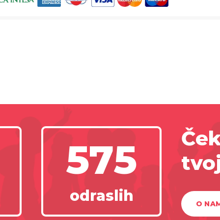
Ček
575
tvo
odraslih
O NA