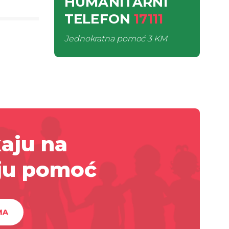
HUMANITARNI
TELEFON
17111
Jednokratna pomoć
3 KM
aju na
ju pomoć
MA