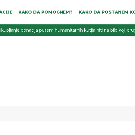
ACIJE
KAKO DA POMOGNEM?
KAKO DA POSTANEM KO
ikupljanje donacija putem humanitarnih kutija niti na bilo koji d