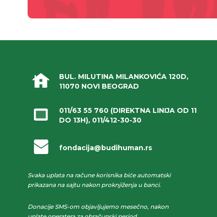
BUL. MILUTINA MILANKOVIĆA 120D,
11070 NOVI BEOGRAD
011/63 55 760
(DIREKTNA LINIJA OD 11
DO 13H),
011/412-30-30
fondacija@budihuman.rs
Svaka uplata na račune korisnika biće automatski
prikazana na sajtu nakon proknjiženja u banci.
Donacije SMS-om objavljujemo mesečno, nakon
uplate operatera za obračunski period.