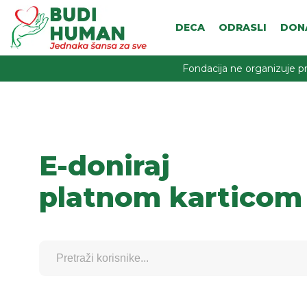
DECA
ODRASLI
DON
Fondacija ne organizuje pr
E-doniraj
platnom karticom