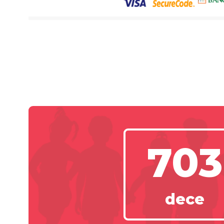
703
dece