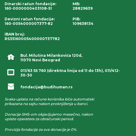
Dinarski račun fondacije
:
MB:
160-0000000403108-51
28829639
Devizni račun fondacije
:
PIB:
160-0054000007377-82
109638134
IBAN broj
:
RS35160005400000737782
Bul. Milutina Milankovića 120d,
11070 Novi Beograd
011/63 55 760
(direktna linija od 11 do 13h),
011/412-
30-30
fondacija@budihuman.rs
Svaka uplata na račune korisnika biće automatski
prikazana na sajtu nakon proknjiženja u banci.
Donacije SMS-om objavljujemo mesečno, nakon
uplate operatera za obračunski period.
Provizija fondacije za sve donacije je 0%.