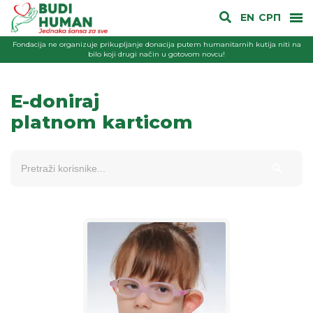
EN
СРП
Fondacija ne organizuje prikupljanje donacija putem humanitarnih kutija niti na
bilo koji drugi način u gotovom novcu!
E-doniraj
platnom karticom