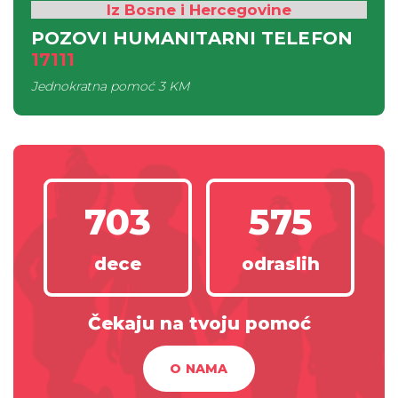
Iz Bosne i Hercegovine
POZOVI HUMANITARNI TELEFON
17111
Jednokratna pomoć
3 KM
703
575
dece
odraslih
Čekaju na tvoju pomoć
O NAMA