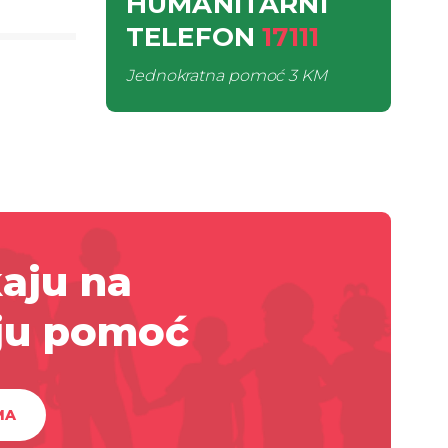
HUMANITARNI
TELEFON
17111
Jednokratna pomoć
3 KM
aju na
ju pomoć
MA