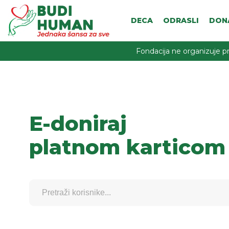
DECA
ODRASLI
DON
Fondacija ne organizuje pr
E-doniraj
platnom karticom