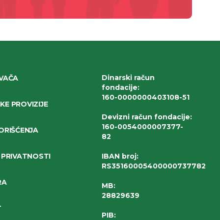
Dinarski račun
IVAČA
fondacije
:
160-0000000403108-51
E PROVIZIJE
Devizni račun fondacije
:
160-0054000007377-
ORIŠĆENJA
82
 PRIVATNOSTI
IBAN broj
:
RS35160005400000737782
RA
MB:
28829639
T
PIB: