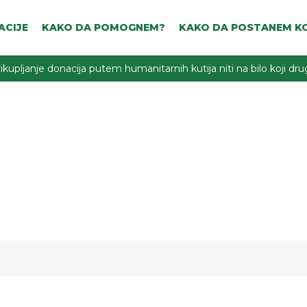
ACIJE
KAKO DA POMOGNEM?
KAKO DA POSTANEM KO
ikupljanje donacija putem humanitarnih kutija niti na bilo koji d