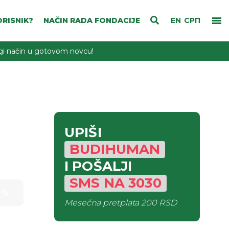
RISNIK?
NAČIN RADA FONDACIJE
EN
СРП
rugi način u gotovom novcu!
UPIŠI
BUDIHUMAN
I POŠALJI
SMS
NA
3030
Mesečna pretplata
200 RSD