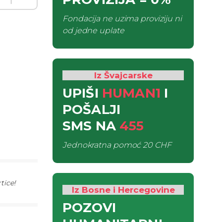
Fondacija ne uzima proviziju ni
od jedne uplate
Iz Švajcarske
UPIŠI
HUMAN1
I
POŠALJI
SMS
NA
455
Jednokratna pomoć
20 CHF
tice!
Iz Bosne i Hercegovine
POZOVI