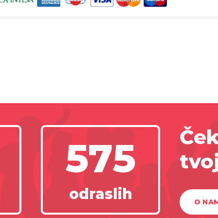
Ček
575
tvo
odraslih
O NA