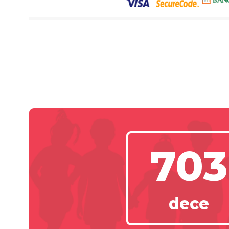
703
dece