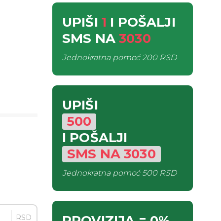
UPIŠI
1
I POŠALJI
SMS
NA
3030
Jednokratna pomoć
200 RSD
UPIŠI
500
I POŠALJI
SMS
NA
3030
Jednokratna pomoć
500 RSD
PROVIZIJA
= 0%
RSD