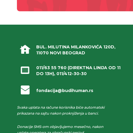
BUL. MILUTINA MILANKOVIĆA 120D,
11070 NOVI BEOGRAD
011/63 55 760
(DIREKTNA LINIJA OD 11
DO 13H),
011/412-30-30
fondacija@budihuman.rs
Svaka uplata na račune korisnika biće automatski
prikazana na sajtu nakon proknjiženja u banci.
Donacije SMS-om objavljujemo mesečno, nakon
uplate operatera za obračunski period.