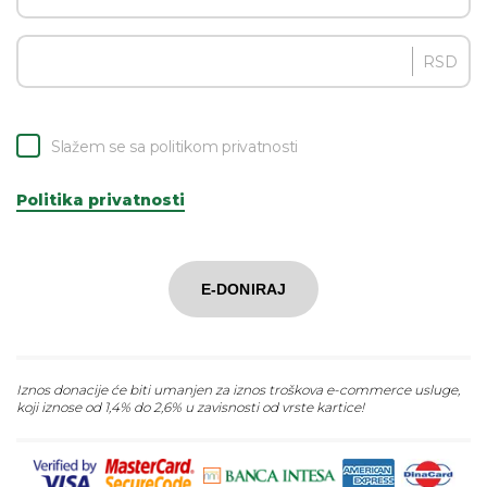
RSD
Slažem se sa politikom privatnosti
Politika privatnosti
E-DONIRAJ
Iznos donacije će biti umanjen za iznos troškova e-commerce usluge,
koji iznose od 1,4% do 2,6% u zavisnosti od vrste kartice!