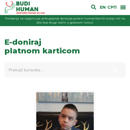
EN
СРП
Fondacija ne organizuje prikupljanje donacija putem humanitarnih kutija niti na
bilo koji drugi način u gotovom novcu!
E-doniraj
platnom karticom