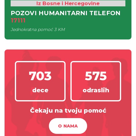
Iz Bosne i Hercegovine
POZOVI HUMANITARNI TELEFON
17111
Jednokratna pomoć
3 KM
703
575
dece
odraslih
Čekaju na tvoju pomoć
O NAMA