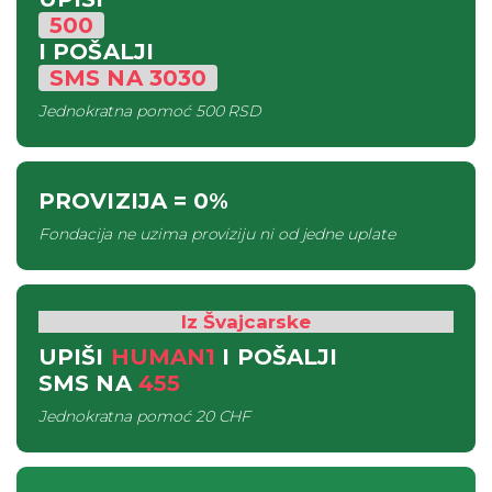
500
I POŠALJI
SMS
NA
3030
Jednokratna pomoć
500 RSD
PROVIZIJA
= 0%
Fondacija ne uzima proviziju ni od jedne uplate
Iz Švajcarske
UPIŠI
HUMAN1
I POŠALJI
SMS
NA
455
Jednokratna pomoć
20 CHF