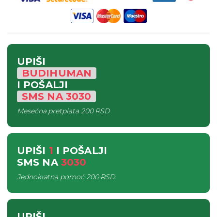
UPIŠI
BUDIHUMAN
I POŠALJI
SMS
NA
3030
Mesečna pretplata
200 RSD
UPIŠI
1
I POŠALJI
SMS
NA
3030
Jednokratna pomoć
200 RSD
UPIŠI