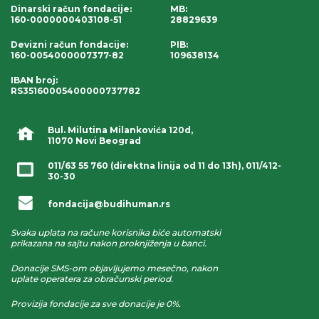
Dinarski račun fondacije
:
MB:
160-0000000403108-51
28829639
Devizni račun fondacije
:
PIB:
160-0054000007377-82
109638134
IBAN broj
:
RS35160005400000737782
Bul. Milutina Milankovića 120d,
11070 Novi Beograd
011/63 55 760
(direktna linija od 11 do 13h),
011/412-
30-30
fondacija@budihuman.rs
Svaka uplata na račune korisnika biće automatski
prikazana na sajtu nakon proknjiženja u banci.
Donacije SMS-om objavljujemo mesečno, nakon
uplate operatera za obračunski period.
Provizija fondacije za sve donacije je 0%.