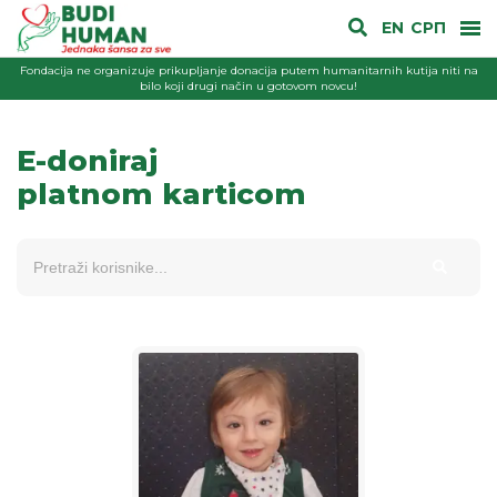
EN
СРП
Fondacija ne organizuje prikupljanje donacija putem humanitarnih kutija niti na
bilo koji drugi način u gotovom novcu!
E-doniraj
platnom karticom