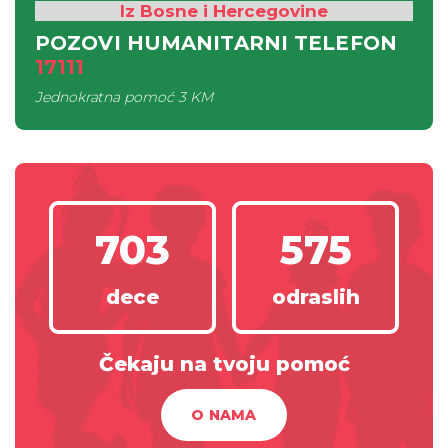
Iz Bosne i Hercegovine
POZOVI HUMANITARNI TELEFON
17111
Jednokratna pomoć
3 KM
703
575
dece
odraslih
Čekaju na tvoju pomoć
O NAMA