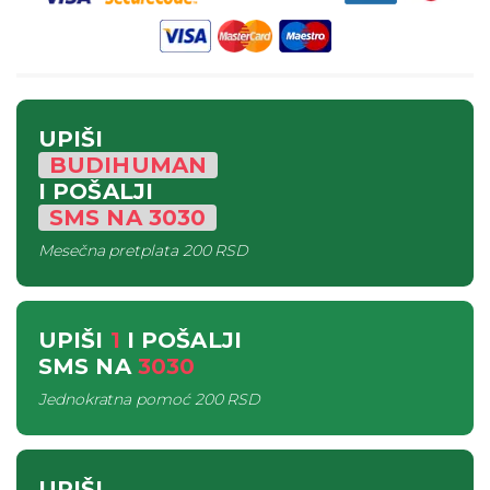
UPIŠI
BUDIHUMAN
I POŠALJI
SMS
NA
3030
Mesečna pretplata
200 RSD
UPIŠI
1
I POŠALJI
SMS
NA
3030
Jednokratna pomoć
200 RSD
UPIŠI