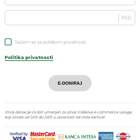
RSD
Slažem se sa politikom privatnosti
Politika privatnosti
E-DONIRAJ
Iznos donacije će biti umanjen za iznos troškova e-commerce usluge,
koji iznose od 1,4% do 2,6% u zavisnosti od vrste kartice!