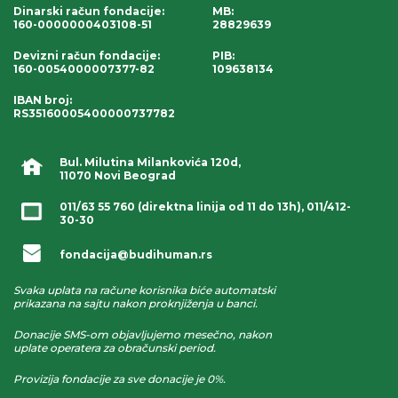
Dinarski račun fondacije
:
MB:
160-0000000403108-51
28829639
Devizni račun fondacije
:
PIB:
160-0054000007377-82
109638134
IBAN broj
:
RS35160005400000737782
Bul. Milutina Milankovića 120d,
11070 Novi Beograd
011/63 55 760
(direktna linija od 11 do 13h),
011/412-
30-30
fondacija@budihuman.rs
Svaka uplata na račune korisnika biće automatski
prikazana na sajtu nakon proknjiženja u banci.
Donacije SMS-om objavljujemo mesečno, nakon
uplate operatera za obračunski period.
Provizija fondacije za sve donacije je 0%.