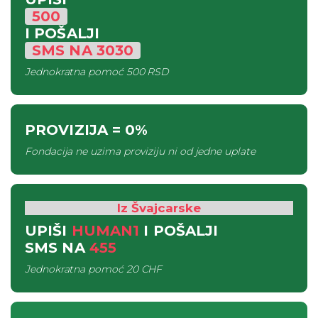
500
I POŠALJI
SMS
NA
3030
Jednokratna pomoć
500 RSD
PROVIZIJA
= 0%
Fondacija ne uzima proviziju ni od jedne uplate
Iz Švajcarske
UPIŠI
HUMAN1
I POŠALJI
SMS
NA
455
Jednokratna pomoć
20 CHF