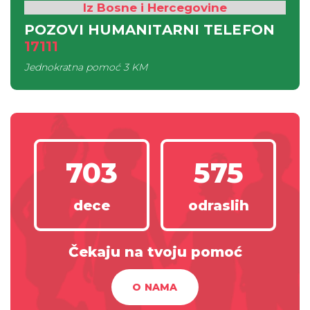
Iz Bosne i Hercegovine
POZOVI HUMANITARNI TELEFON
17111
Jednokratna pomoć
3 KM
703
575
dece
odraslih
Čekaju na tvoju pomoć
O NAMA