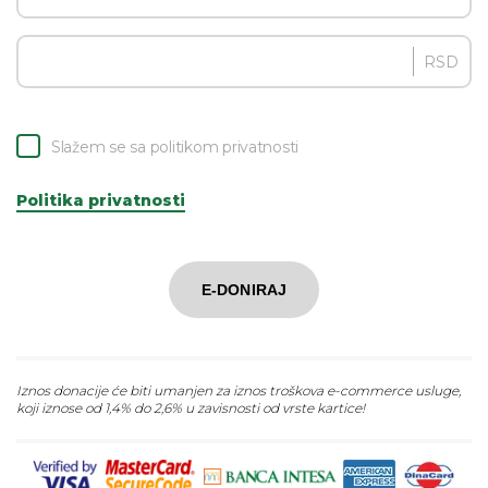
RSD
Slažem se sa politikom privatnosti
Politika privatnosti
E-DONIRAJ
Iznos donacije će biti umanjen za iznos troškova e-commerce usluge,
koji iznose od 1,4% do 2,6% u zavisnosti od vrste kartice!