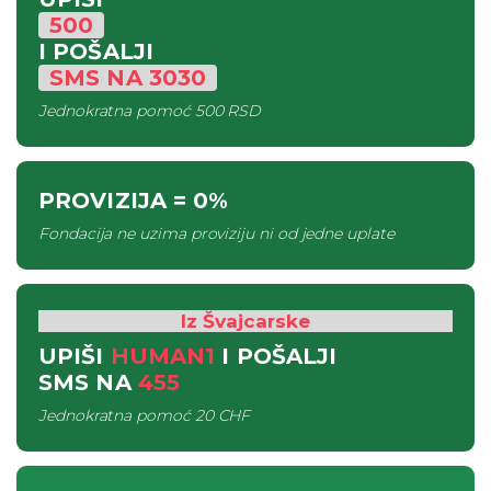
500
I POŠALJI
SMS
NA
3030
Jednokratna pomoć
500 RSD
PROVIZIJA
= 0%
Fondacija ne uzima proviziju ni od jedne uplate
Iz Švajcarske
UPIŠI
HUMAN1
I POŠALJI
SMS
NA
455
Jednokratna pomoć
20 CHF