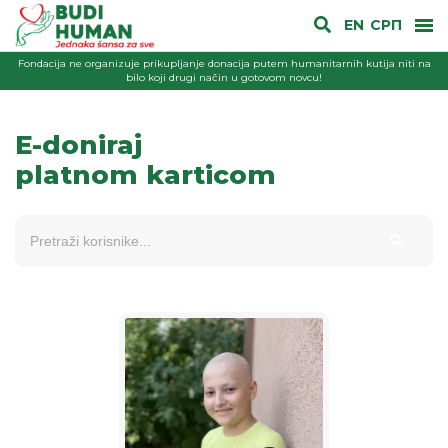
EN
СРП
Fondacija ne organizuje prikupljanje donacija putem humanitarnih kutija niti na
bilo koji drugi način u gotovom novcu!
E-doniraj
platnom karticom