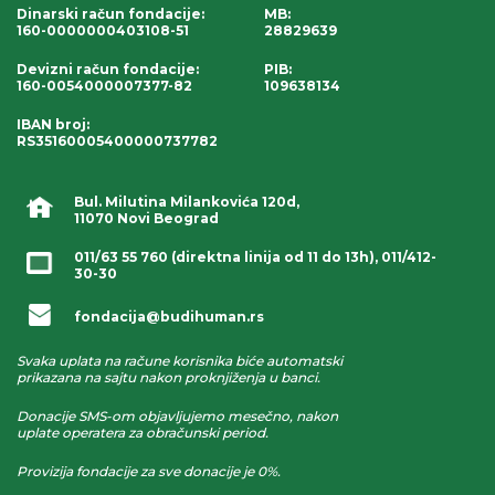
Dinarski račun fondacije
:
MB:
160-0000000403108-51
28829639
Devizni račun fondacije
:
PIB:
160-0054000007377-82
109638134
IBAN broj
:
RS35160005400000737782
Bul. Milutina Milankovića 120d,
11070 Novi Beograd
011/63 55 760
(direktna linija od 11 do 13h),
011/412-
30-30
fondacija@budihuman.rs
Svaka uplata na račune korisnika biće automatski
prikazana na sajtu nakon proknjiženja u banci.
Donacije SMS-om objavljujemo mesečno, nakon
uplate operatera za obračunski period.
Provizija fondacije za sve donacije je 0%.