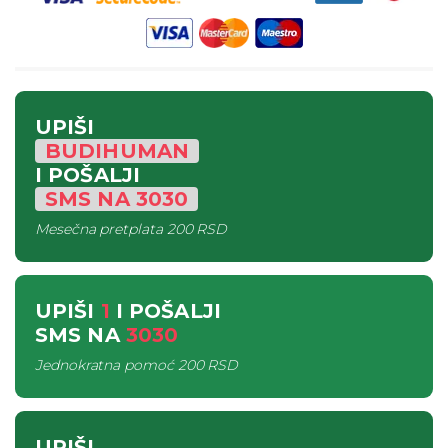
UPIŠI
BUDIHUMAN
I POŠALJI
SMS
NA
3030
Mesečna pretplata
200 RSD
UPIŠI
1
I POŠALJI
SMS
NA
3030
Jednokratna pomoć
200 RSD
UPIŠI