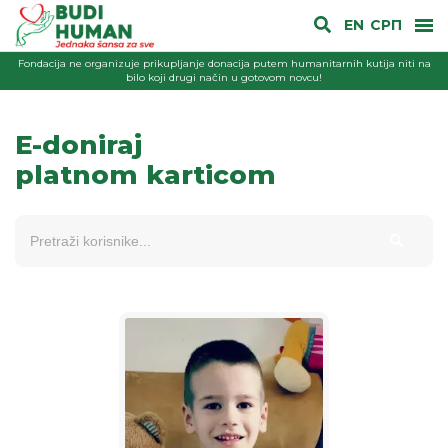
EN
СРП
Fondacija ne organizuje prikupljanje donacija putem humanitarnih kutija niti na
bilo koji drugi način u gotovom novcu!
E-doniraj
platnom karticom