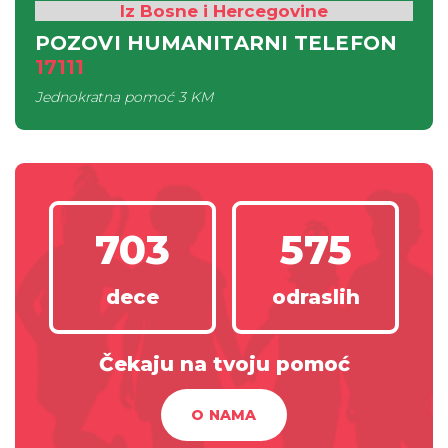
Iz Bosne i Hercegovine
POZOVI HUMANITARNI TELEFON
17111
Jednokratna pomoć
3 KM
703
575
dece
odraslih
Čekaju na tvoju pomoć
O NAMA