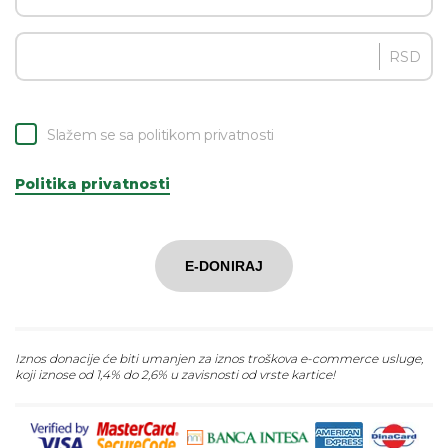
RSD
Slažem se sa politikom privatnosti
Politika privatnosti
E-DONIRAJ
Iznos donacije će biti umanjen za iznos troškova e-commerce usluge,
koji iznose od 1,4% do 2,6% u zavisnosti od vrste kartice!