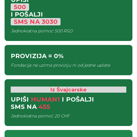
500
I POŠALJI
SMS
NA
3030
Jednokratna pomoć
500 RSD
PROVIZIJA
= 0%
Fondacija ne uzima proviziju ni od jedne uplate
Iz Švajcarske
UPIŠI
HUMAN1
I POŠALJI
SMS
NA
455
Jednokratna pomoć
20 CHF