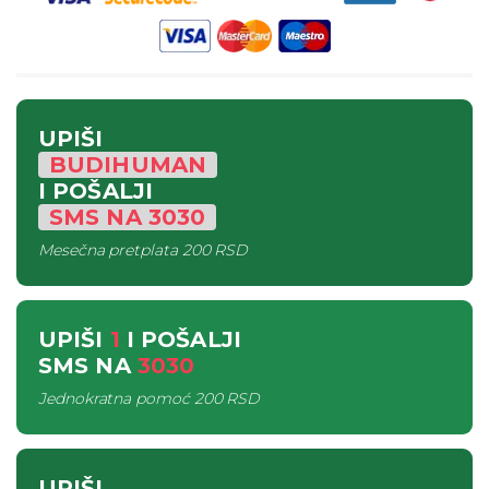
UPIŠI
BUDIHUMAN
I POŠALJI
SMS
NA
3030
Mesečna pretplata
200 RSD
UPIŠI
1
I POŠALJI
SMS
NA
3030
Jednokratna pomoć
200 RSD
UPIŠI