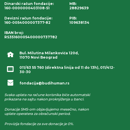
Dinarski račun fondacije
:
MB:
160-0000000403108-51
28829639
Devizni račun fondacije
:
PIB:
160-0054000007377-82
109638134
IBAN broj
:
RS35160005400000737782
Bul. Milutina Milankovića 120d,
11070 Novi Beograd
011/63 55 760
(direktna linija od 11 do 13h),
011/412-
30-30
fondacija@budihuman.rs
Svaka uplata na račune korisnika biće automatski
prikazana na sajtu nakon proknjiženja u banci.
Donacije SMS-om objavljujemo mesečno, nakon
uplate operatera za obračunski period.
Provizija fondacije za sve donacije je 0%.