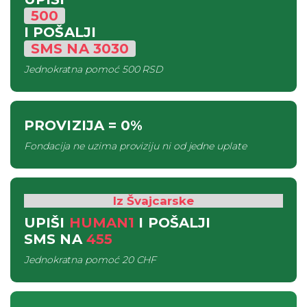
500
I POŠALJI
SMS
NA
3030
Jednokratna pomoć
500 RSD
PROVIZIJA
= 0%
Fondacija ne uzima proviziju ni od jedne uplate
Iz Švajcarske
UPIŠI
HUMAN1
I POŠALJI
SMS
NA
455
Jednokratna pomoć
20 CHF