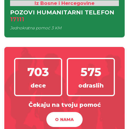
Iz Bosne i Hercegovine
POZOVI HUMANITARNI TELEFON
17111
Jednokratna pomoć
3 KM
703
575
dece
odraslih
Čekaju na tvoju pomoć
O NAMA