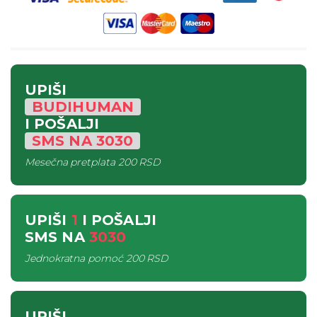
UPIŠI
BUDIHUMAN
I POŠALJI
SMS
NA
3030
Mesečna pretplata
200 RSD
UPIŠI
1
I POŠALJI
SMS
NA
3030
Jednokratna pomoć
200 RSD
UPIŠI