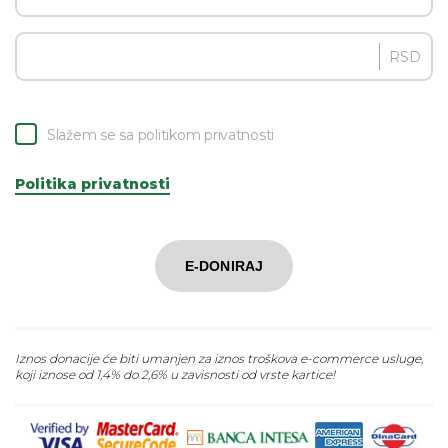
RSD
Slažem se sa politikom privatnosti
Politika privatnosti
E-DONIRAJ
Iznos donacije će biti umanjen za iznos troškova e-commerce usluge,
koji iznose od 1,4% do 2,6% u zavisnosti od vrste kartice!