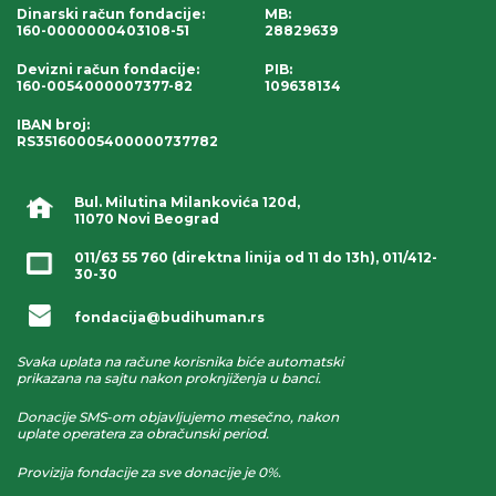
Dinarski račun fondacije
:
MB:
160-0000000403108-51
28829639
Devizni račun fondacije
:
PIB:
160-0054000007377-82
109638134
IBAN broj
:
RS35160005400000737782
Bul. Milutina Milankovića 120d,
11070 Novi Beograd
011/63 55 760
(direktna linija od 11 do 13h),
011/412-
30-30
fondacija@budihuman.rs
Svaka uplata na račune korisnika biće automatski
prikazana na sajtu nakon proknjiženja u banci.
Donacije SMS-om objavljujemo mesečno, nakon
uplate operatera za obračunski period.
Provizija fondacije za sve donacije je 0%.