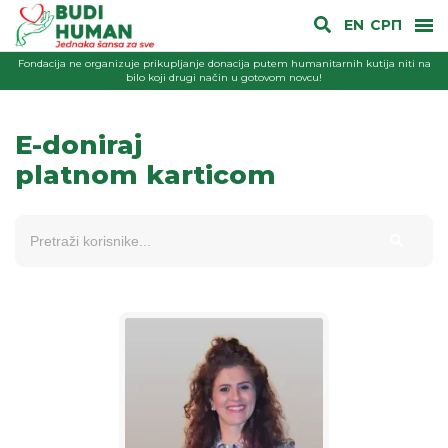
EN
СРП
Fondacija ne organizuje prikupljanje donacija putem humanitarnih kutija niti na
bilo koji drugi način u gotovom novcu!
E-doniraj
platnom karticom