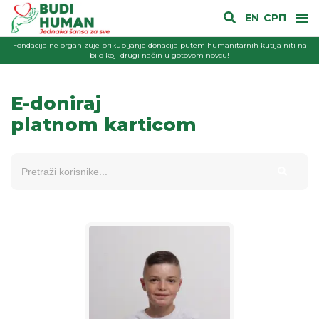
EN
СРП
Fondacija ne organizuje prikupljanje donacija putem humanitarnih kutija niti na
bilo koji drugi način u gotovom novcu!
E-doniraj
platnom karticom