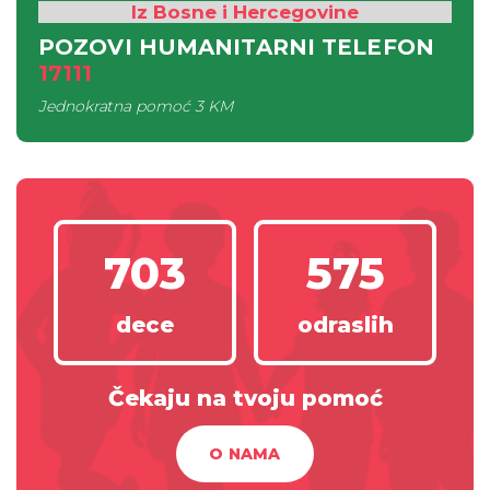
Iz Bosne i Hercegovine
POZOVI HUMANITARNI TELEFON
17111
Jednokratna pomoć
3 KM
703
575
dece
odraslih
Čekaju na tvoju pomoć
O NAMA