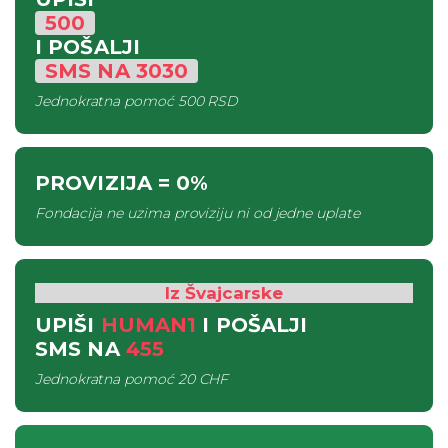
500
I POŠALJI
SMS
NA
3030
Jednokratna pomoć
500 RSD
PROVIZIJA
= 0%
Fondacija ne uzima proviziju ni od jedne uplate
Iz Švajcarske
UPIŠI
HUMAN1
I POŠALJI
SMS
NA
455
Jednokratna pomoć
20 CHF