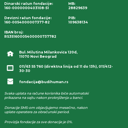
Dinarski račun fondacije
:
MB:
160-0000000403108-51
28829639
Devizni račun fondacije
:
PIB:
160-0054000007377-82
109638134
IBAN broj
:
RS35160005400000737782
Bul. Milutina Milankovića 120d,
11070 Novi Beograd
011/63 55 760
(direktna linija od 11 do 13h),
011/412-
30-30
fondacija@budihuman.rs
Svaka uplata na račune korisnika biće automatski
prikazana na sajtu nakon proknjiženja u banci.
Donacije SMS-om objavljujemo mesečno, nakon
uplate operatera za obračunski period.
Provizija fondacije za sve donacije je 0%.