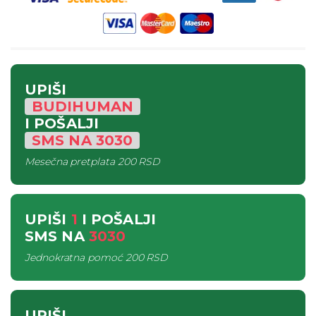
UPIŠI
BUDIHUMAN
I POŠALJI
SMS
NA
3030
Mesečna pretplata
200 RSD
UPIŠI
1
I POŠALJI
SMS
NA
3030
Jednokratna pomoć
200 RSD
UPIŠI