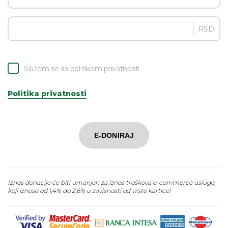
RSD
Slažem se sa politikom privatnosti
Politika privatnosti
E-DONIRAJ
Iznos donacije će biti umanjen za iznos troškova e-commerce usluge,
koji iznose od 1,4% do 2,6% u zavisnosti od vrste kartice!