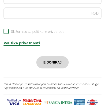
RSD
Slažem se sa politikom privatnosti
Politika privatnosti
E-DONIRAJ
Iznos donacije će biti umanjen za iznos troškova e-commerce usluge,
koji iznose od 1,4% do 2,6% u zavisnosti od vrste kartice!