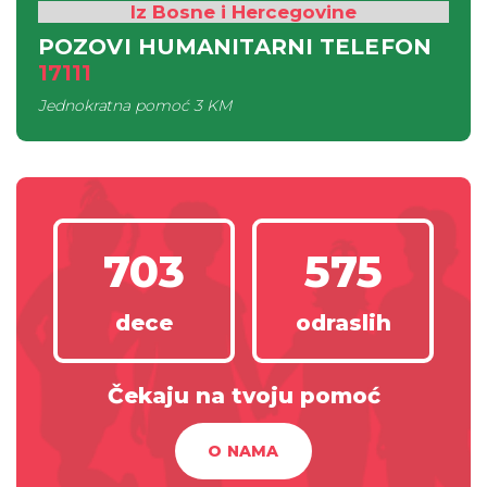
Iz Bosne i Hercegovine
POZOVI HUMANITARNI TELEFON
17111
Jednokratna pomoć
3 KM
703
575
dece
odraslih
Čekaju na tvoju pomoć
O NAMA