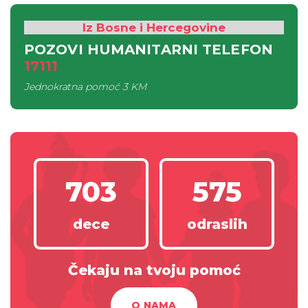
Iz Bosne i Hercegovine
POZOVI HUMANITARNI TELEFON
17111
Jednokratna pomoć
3 KM
703
575
dece
odraslih
Čekaju na tvoju pomoć
O NAMA