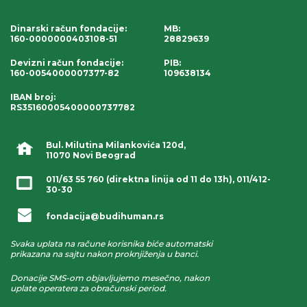
Dinarski račun fondacije
:
MB:
160-0000000403108-51
28829639
Devizni račun fondacije
:
PIB:
160-0054000007377-82
109638134
IBAN broj
:
RS35160005400000737782
Bul. Milutina Milankovića 120d,
11070 Novi Beograd
011/63 55 760
(direktna linija od 11 do 13h),
011/412-
30-30
fondacija@budihuman.rs
Svaka uplata na račune korisnika biće automatski
prikazana na sajtu nakon proknjiženja u banci.
Donacije SMS-om objavljujemo mesečno, nakon
uplate operatera za obračunski period.