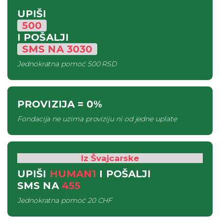
UPIŠI
500
I POŠALJI
SMS
NA
3030
Jednokratna pomoć
500 RSD
PROVIZIJA
= 0%
Fondacija ne uzima proviziju ni od jedne uplate
Iz Švajcarske
UPIŠI
HUMAN1
I POŠALJI
SMS
NA
455
Jednokratna pomoć
20 CHF