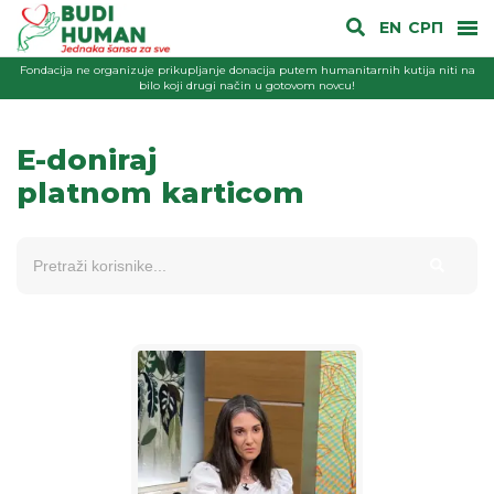
EN
СРП
Fondacija ne organizuje prikupljanje donacija putem humanitarnih kutija niti na
bilo koji drugi način u gotovom novcu!
E-doniraj
platnom karticom