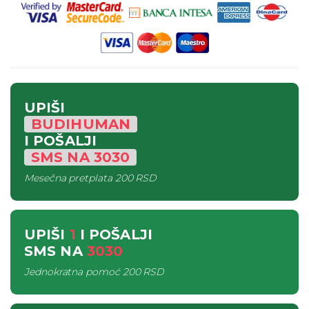
UPIŠI
BUDIHUMAN
I POŠALJI
SMS
NA
3030
Mesečna pretplata
200 RSD
UPIŠI
1
I POŠALJI
SMS
NA
3030
Jednokratna pomoć
200 RSD