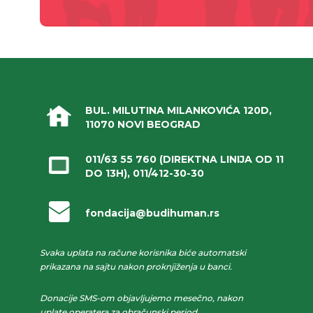
BUL. MILUTINA MILANKOVIĆA 120D,
11070 NOVI BEOGRAD
011/63 55 760
(DIREKTNA LINIJA OD 11
DO 13H),
011/412-30-30
fondacija@budihuman.rs
Svaka uplata na račune korisnika biće automatski
prikazana na sajtu nakon proknjiženja u banci.
Donacije SMS-om objavljujemo mesečno, nakon
uplate operatera za obračunski period.