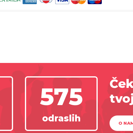
Ček
575
tvo
odraslih
O NA