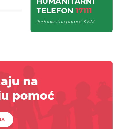
HUMANITARNI
TELEFON
17111
Jednokratna pomoć
3 KM
aju na
ju pomoć
MA