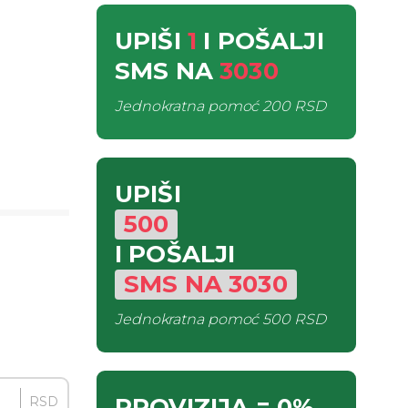
UPIŠI
1
I POŠALJI
SMS
NA
3030
Jednokratna pomoć
200 RSD
UPIŠI
500
I POŠALJI
SMS
NA
3030
Jednokratna pomoć
500 RSD
PROVIZIJA
= 0%
RSD