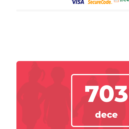
703
dece