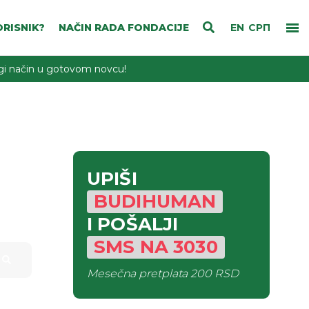
RISNIK?
NAČIN RADA FONDACIJE
EN
СРП
rugi način u gotovom novcu!
UPIŠI
BUDIHUMAN
I POŠALJI
SMS
NA
3030
Mesečna pretplata
200 RSD