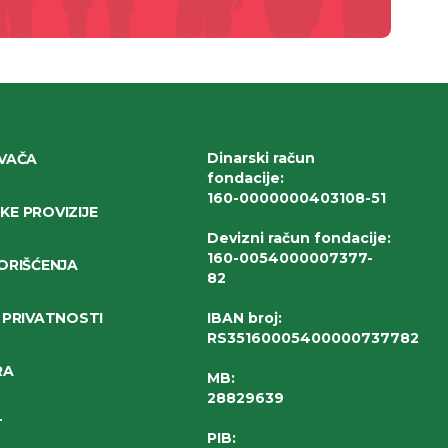
Dinarski račun
IVAČA
fondacije
:
160-0000000403108-51
E PROVIZIJE
Devizni račun fondacije
:
160-0054000007377-
ORIŠĆENJA
82
 PRIVATNOSTI
IBAN broj
:
RS35160005400000737782
RA
MB:
28829639
T
PIB: