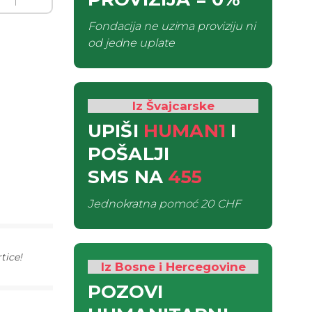
Fondacija ne uzima proviziju ni
od jedne uplate
Iz Švajcarske
UPIŠI
HUMAN1
I
POŠALJI
SMS
NA
455
Jednokratna pomoć
20 CHF
tice!
Iz Bosne i Hercegovine
POZOVI