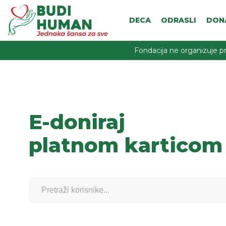
DECA
ODRASLI
DON
Fondacija ne organizuje pr
E-doniraj
platnom karticom