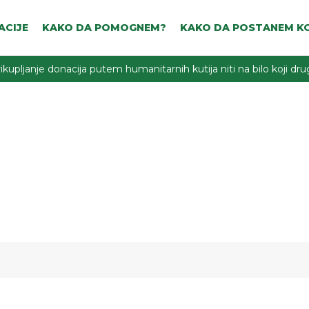
ACIJE
KAKO DA POMOGNEM?
KAKO DA POSTANEM KO
ikupljanje donacija putem humanitarnih kutija niti na bilo koji d