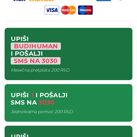
UPIŠI
BUDIHUMAN
I POŠALJI
SMS
NA
3030
Mesečna pretplata
200 RSD
UPIŠI
1
I POŠALJI
SMS
NA
3030
Jednokratna pomoć
200 RSD
UPIŠI