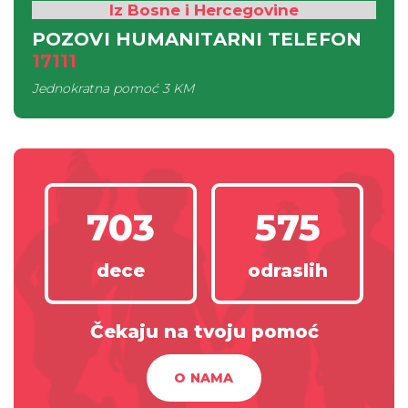
Iz Bosne i Hercegovine
POZOVI HUMANITARNI TELEFON
17111
Jednokratna pomoć
3 KM
703
575
dece
odraslih
Čekaju na tvoju pomoć
O NAMA