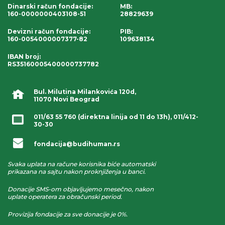
Dinarski račun fondacije
:
MB:
160-0000000403108-51
28829639
Devizni račun fondacije
:
PIB:
160-0054000007377-82
109638134
IBAN broj
:
RS35160005400000737782
Bul. Milutina Milankovića 120d,
11070 Novi Beograd
011/63 55 760
(direktna linija od 11 do 13h),
011/412-
30-30
fondacija@budihuman.rs
Svaka uplata na račune korisnika biće automatski
prikazana na sajtu nakon proknjiženja u banci.
Donacije SMS-om objavljujemo mesečno, nakon
uplate operatera za obračunski period.
Provizija fondacije za sve donacije je 0%.