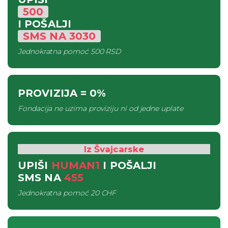
500
I POŠALJI
SMS
NA
3030
Jednokratna pomoć
500 RSD
PROVIZIJA
= 0%
Fondacija ne uzima proviziju ni od jedne uplate
Iz Švajcarske
UPIŠI
HUMAN1
I POŠALJI
SMS
NA
455
Jednokratna pomoć
20 CHF