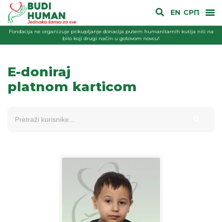
EN
СРП
Fondacija ne organizuje prikupljanje donacija putem humanitarnih kutija niti na
bilo koji drugi način u gotovom novcu!
E-doniraj
platnom karticom