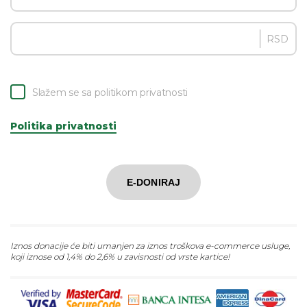
RSD
Slažem se sa politikom privatnosti
Politika privatnosti
E-DONIRAJ
Iznos donacije će biti umanjen za iznos troškova e-commerce usluge,
koji iznose od 1,4% do 2,6% u zavisnosti od vrste kartice!