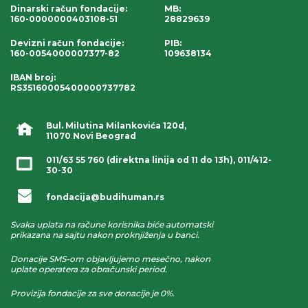
Dinarski račun fondacije
:
MB:
160-0000000403108-51
28829639
Devizni račun fondacije
:
PIB:
160-0054000007377-82
109638134
IBAN broj
:
RS35160005400000737782
Bul. Milutina Milankovića 120d,
11070 Novi Beograd
011/63 55 760
(direktna linija od 11 do 13h),
011/412-
30-30
fondacija@budihuman.rs
Svaka uplata na račune korisnika biće automatski
prikazana na sajtu nakon proknjiženja u banci.
Donacije SMS-om objavljujemo mesečno, nakon
uplate operatera za obračunski period.
Provizija fondacije za sve donacije je 0%.