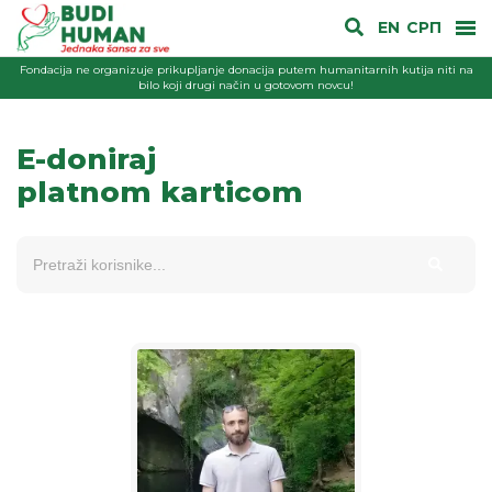
EN
СРП
Fondacija ne organizuje prikupljanje donacija putem humanitarnih kutija niti na
bilo koji drugi način u gotovom novcu!
E-doniraj
platnom karticom