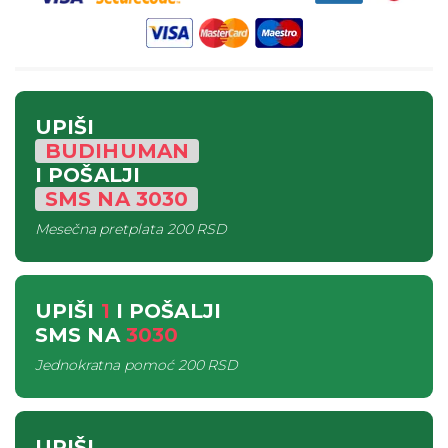
UPIŠI
BUDIHUMAN
I POŠALJI
SMS
NA
3030
Mesečna pretplata
200 RSD
UPIŠI
1
I POŠALJI
SMS
NA
3030
Jednokratna pomoć
200 RSD
UPIŠI