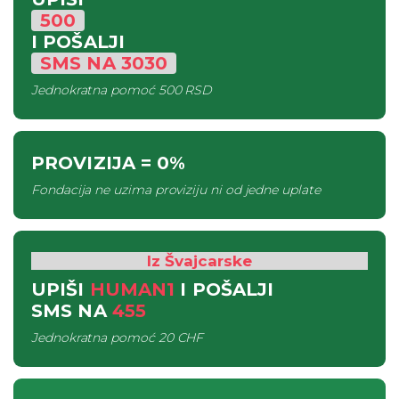
500
I POŠALJI
SMS
NA
3030
Jednokratna pomoć
500 RSD
PROVIZIJA
= 0%
Fondacija ne uzima proviziju ni od jedne uplate
Iz Švajcarske
UPIŠI
HUMAN1
I POŠALJI
SMS
NA
455
Jednokratna pomoć
20 CHF