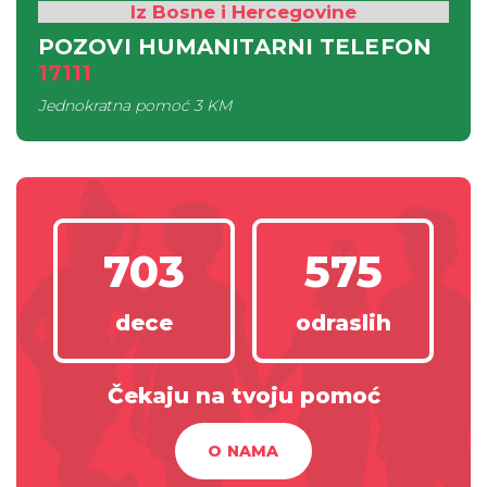
Iz Bosne i Hercegovine
POZOVI HUMANITARNI TELEFON
17111
Jednokratna pomoć
3 KM
703
575
dece
odraslih
Čekaju na tvoju pomoć
O NAMA