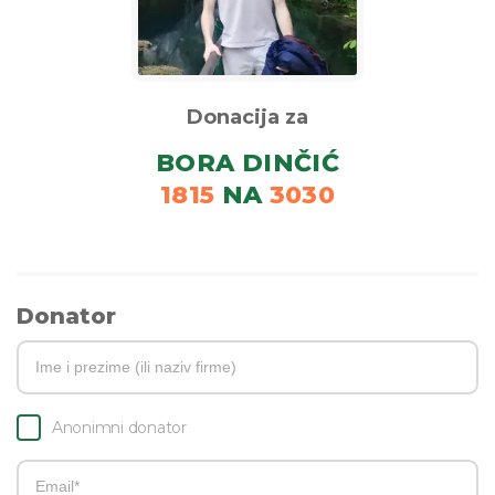
Donacija za
BORA DINČIĆ
1815
NA
3030
Donator
Anonimni donator