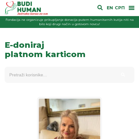
EN
СРП
Fondacija ne organizuje prikupljanje donacija putem humanitarnih kutija niti na
bilo koji drugi način u gotovom novcu!
E-doniraj
platnom karticom