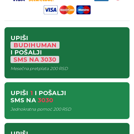
UPIŠI
BUDIHUMAN
I POŠALJI
SMS
NA
3030
Mesečna pretplata
200 RSD
UPIŠI
1
I POŠALJI
SMS
NA
3030
Jednokratna pomoć
200 RSD
UPIŠI