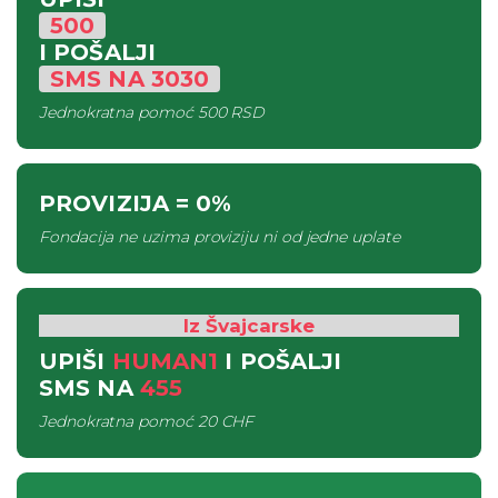
500
I POŠALJI
SMS
NA
3030
Jednokratna pomoć
500 RSD
PROVIZIJA
= 0%
Fondacija ne uzima proviziju ni od jedne uplate
Iz Švajcarske
UPIŠI
HUMAN1
I POŠALJI
SMS
NA
455
Jednokratna pomoć
20 CHF