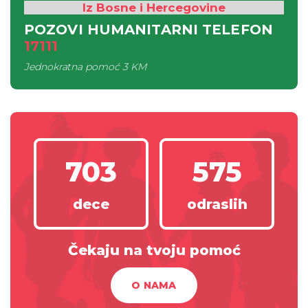
Iz Bosne i Hercegovine
POZOVI HUMANITARNI TELEFON
17111
Jednokratna pomoć
3 KM
703
575
dece
odraslih
Čekaju na tvoju pomoć
O NAMA