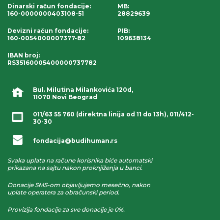
Dinarski račun fondacije
:
MB:
160-0000000403108-51
28829639
Devizni račun fondacije
:
PIB:
160-0054000007377-82
109638134
IBAN broj
:
RS35160005400000737782
Bul. Milutina Milankovića 120d,
11070 Novi Beograd
011/63 55 760
(direktna linija od 11 do 13h),
011/412-
30-30
fondacija@budihuman.rs
Svaka uplata na račune korisnika biće automatski
prikazana na sajtu nakon proknjiženja u banci.
Donacije SMS-om objavljujemo mesečno, nakon
uplate operatera za obračunski period.
Provizija fondacije za sve donacije je 0%.