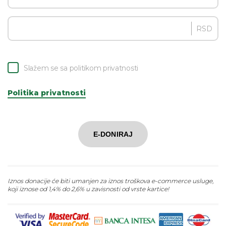
RSD
Slažem se sa politikom privatnosti
Politika privatnosti
E-DONIRAJ
Iznos donacije će biti umanjen za iznos troškova e-commerce usluge,
koji iznose od 1,4% do 2,6% u zavisnosti od vrste kartice!