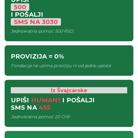
500
I POŠALJI
SMS
NA
3030
Jednokratna pomoć
500 RSD
PROVIZIJA
= 0%
Fondacija ne uzima proviziju ni od jedne uplate
Iz Švajcarske
UPIŠI
HUMAN1
I POŠALJI
SMS
NA
455
Jednokratna pomoć
20 CHF