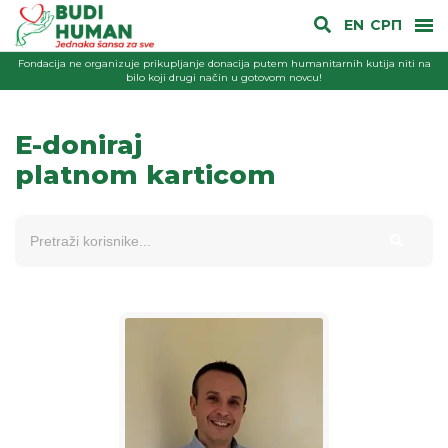
EN
СРП
Fondacija ne organizuje prikupljanje donacija putem humanitarnih kutija niti na
bilo koji drugi način u gotovom novcu!
E-doniraj
platnom karticom