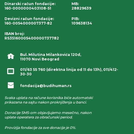
Dinarski račun fondacije
:
MB:
160-0000000403108-51
28829639
Devizni račun fondacije
:
PIB:
160-0054000007377-82
109638134
IBAN broj
:
RS35160005400000737782
Bul. Milutina Milankovića 120d,
11070 Novi Beograd
011/63 55 760
(direktna linija od 11 do 13h),
011/412-
30-30
fondacija@budihuman.rs
Svaka uplata na račune korisnika biće automatski
prikazana na sajtu nakon proknjiženja u banci.
Donacije SMS-om objavljujemo mesečno, nakon
uplate operatera za obračunski period.
Provizija fondacije za sve donacije je 0%.