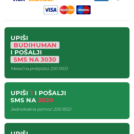
UPIŠI
BUDIHUMAN
I POŠALJI
SMS
NA
3030
Mesečna pretplata
200 RSD
UPIŠI
1
I POŠALJI
SMS
NA
3030
Jednokratna pomoć
200 RSD
UPIŠI