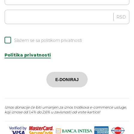
RSD
Slažem se sa politikom privatnosti
Politika privatnosti
E-DONIRAJ
Iznos donacije će biti umanjen za iznos troškova e-commerce usluge,
koji iznose od 1,4% do 2,6% u zavisnosti od vrste kartice!