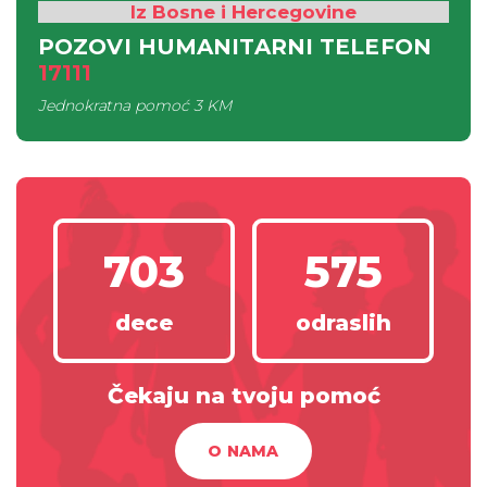
Iz Bosne i Hercegovine
POZOVI HUMANITARNI TELEFON
17111
Jednokratna pomoć
3 KM
703
575
dece
odraslih
Čekaju na tvoju pomoć
O NAMA