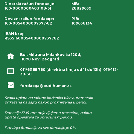
Dinarski račun fondacije
:
MB:
160-0000000403108-51
28829639
Devizni račun fondacije
:
PIB:
160-0054000007377-82
109638134
IBAN broj
:
RS35160005400000737782
Bul. Milutina Milankovića 120d,
11070 Novi Beograd
011/63 55 760
(direktna linija od 11 do 13h),
011/412-
30-30
fondacija@budihuman.rs
Svaka uplata na račune korisnika biće automatski
prikazana na sajtu nakon proknjiženja u banci.
Donacije SMS-om objavljujemo mesečno, nakon
uplate operatera za obračunski period.
Provizija fondacije za sve donacije je 0%.