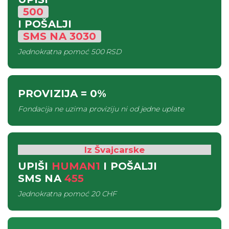
500
I POŠALJI
SMS
NA
3030
Jednokratna pomoć
500 RSD
PROVIZIJA
= 0%
Fondacija ne uzima proviziju ni od jedne uplate
Iz Švajcarske
UPIŠI
HUMAN1
I POŠALJI
SMS
NA
455
Jednokratna pomoć
20 CHF