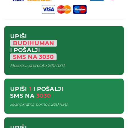
UPIŠI
BUDIHUMAN
I POŠALJI
SMS
NA
3030
Mesečna pretplata
200 RSD
UPIŠI
1
I POŠALJI
SMS
NA
3030
Jednokratna pomoć
200 RSD
UPIŠI