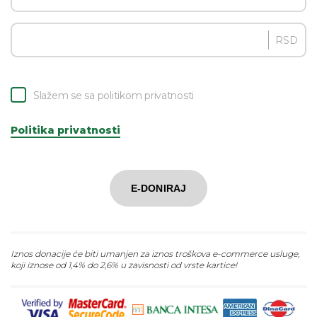
RSD
Slažem se sa politikom privatnosti
Politika privatnosti
E-DONIRAJ
Iznos donacije će biti umanjen za iznos troškova e-commerce usluge,
koji iznose od 1,4% do 2,6% u zavisnosti od vrste kartice!