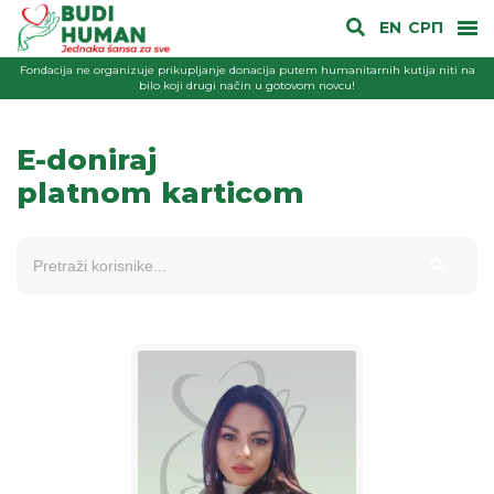
EN
СРП
Fondacija ne organizuje prikupljanje donacija putem humanitarnih kutija niti na
bilo koji drugi način u gotovom novcu!
E-doniraj
platnom karticom