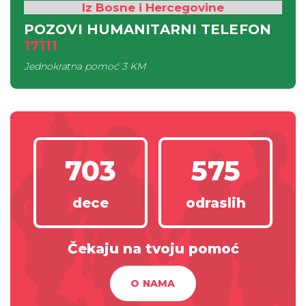
Iz Bosne i Hercegovine
POZOVI HUMANITARNI TELEFON
17111
Jednokratna pomoć
3 KM
703
575
dece
odraslih
Čekaju na tvoju pomoć
O NAMA