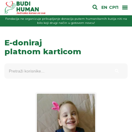
EN
СРП
Fondacija ne organizuje prikupljanje donacija putem humanitarnih kutija niti na
bilo koji drugi način u gotovom novcu!
E-doniraj
platnom karticom