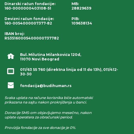
Dinarski račun fondacije
:
MB:
160-0000000403108-51
28829639
Devizni račun fondacije
:
PIB:
160-0054000007377-82
109638134
IBAN broj
:
RS35160005400000737782
Bul. Milutina Milankovića 120d,
11070 Novi Beograd
011/63 55 760
(direktna linija od 11 do 13h),
011/412-
30-30
fondacija@budihuman.rs
Svaka uplata na račune korisnika biće automatski
prikazana na sajtu nakon proknjiženja u banci.
Donacije SMS-om objavljujemo mesečno, nakon
uplate operatera za obračunski period.
Provizija fondacije za sve donacije je 0%.