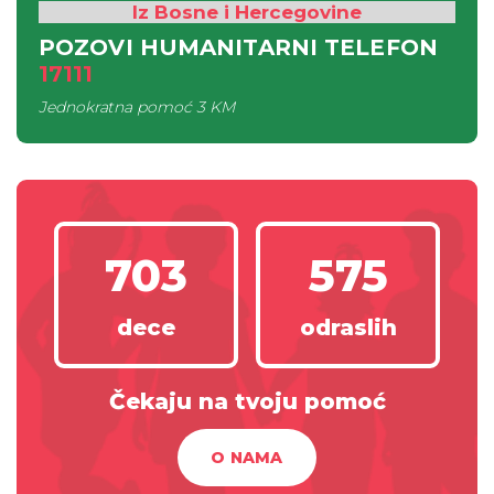
Iz Bosne i Hercegovine
POZOVI HUMANITARNI TELEFON
17111
Jednokratna pomoć
3 KM
703
575
dece
odraslih
Čekaju na tvoju pomoć
O NAMA