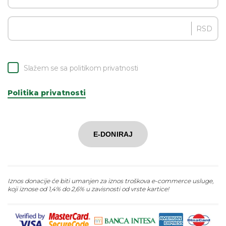
RSD
Slažem se sa politikom privatnosti
Politika privatnosti
E-DONIRAJ
Iznos donacije će biti umanjen za iznos troškova e-commerce usluge,
koji iznose od 1,4% do 2,6% u zavisnosti od vrste kartice!