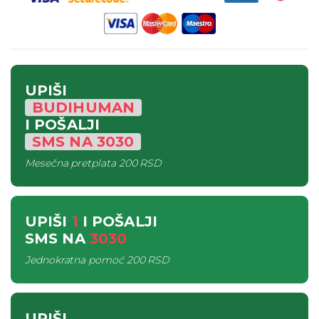
UPIŠI
BUDIHUMAN
I POŠALJI
SMS
NA
3030
Mesečna pretplata
200 RSD
UPIŠI
1
I POŠALJI
SMS
NA
3030
Jednokratna pomoć
200 RSD
UPIŠI