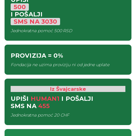
500
I POŠALJI
SMS
NA
3030
Jednokratna pomoć
500 RSD
PROVIZIJA
= 0%
Fondacija ne uzima proviziju ni od jedne uplate
Iz Švajcarske
UPIŠI
HUMAN1
I POŠALJI
SMS
NA
455
Jednokratna pomoć
20 CHF