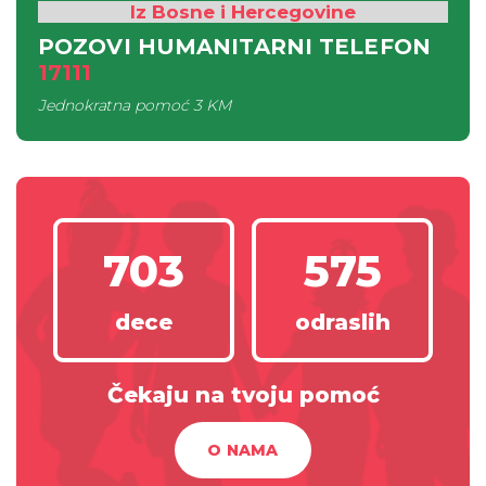
Iz Bosne i Hercegovine
POZOVI HUMANITARNI TELEFON
17111
Jednokratna pomoć
3 KM
703
575
dece
odraslih
Čekaju na tvoju pomoć
O NAMA