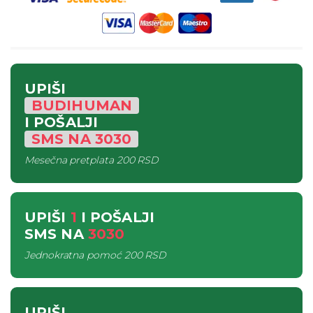
UPIŠI
BUDIHUMAN
I POŠALJI
SMS
NA
3030
Mesečna pretplata
200 RSD
UPIŠI
1
I POŠALJI
SMS
NA
3030
Jednokratna pomoć
200 RSD
UPIŠI