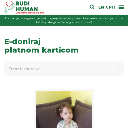
EN
СРП
Fondacija ne organizuje prikupljanje donacija putem humanitarnih kutija niti na
bilo koji drugi način u gotovom novcu!
E-doniraj
platnom karticom