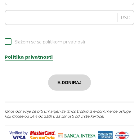
RSD
Slažem se sa politikom privatnosti
Politika privatnosti
E-DONIRAJ
Iznos donacije će biti umanjen za iznos troškova e-commerce usluge,
koji iznose od 1,4% do 2,6% u zavisnosti od vrste kartice!