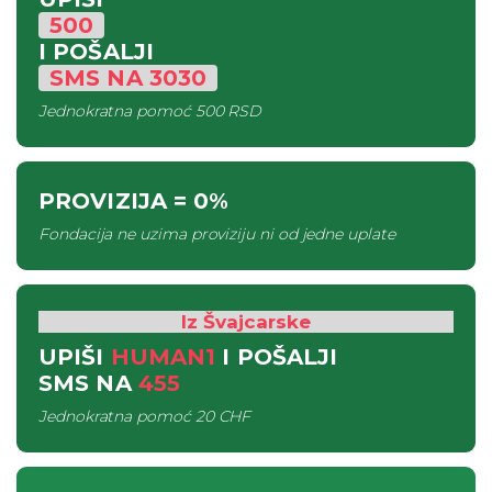
500
I POŠALJI
SMS
NA
3030
Jednokratna pomoć
500 RSD
PROVIZIJA
= 0%
Fondacija ne uzima proviziju ni od jedne uplate
Iz Švajcarske
UPIŠI
HUMAN1
I POŠALJI
SMS
NA
455
Jednokratna pomoć
20 CHF