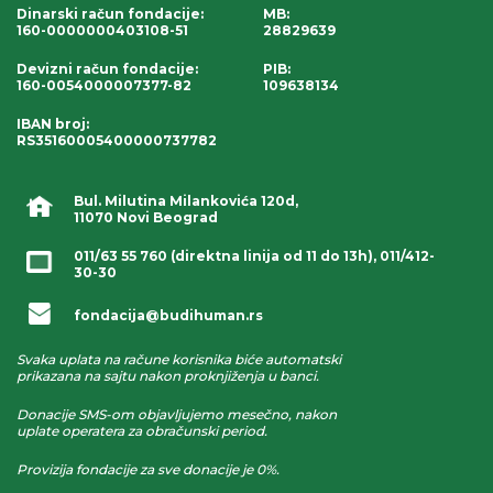
Dinarski račun fondacije
:
MB:
160-0000000403108-51
28829639
Devizni račun fondacije
:
PIB:
160-0054000007377-82
109638134
IBAN broj
:
RS35160005400000737782
Bul. Milutina Milankovića 120d,
11070 Novi Beograd
011/63 55 760
(direktna linija od 11 do 13h),
011/412-
30-30
fondacija@budihuman.rs
Svaka uplata na račune korisnika biće automatski
prikazana na sajtu nakon proknjiženja u banci.
Donacije SMS-om objavljujemo mesečno, nakon
uplate operatera za obračunski period.
Provizija fondacije za sve donacije je 0%.