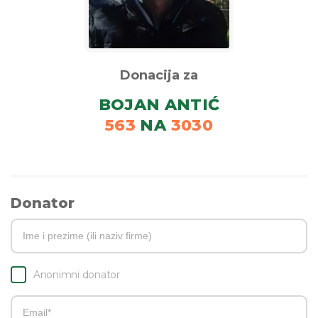
Donacija za
BOJAN ANTIĆ
563
NA
3030
Donator
Anonimni donator