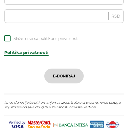
RSD
Slažem se sa politikom privatnosti
Politika privatnosti
E-DONIRAJ
Iznos donacije će biti umanjen za iznos troškova e-commerce usluge,
koji iznose od 1,4% do 2,6% u zavisnosti od vrste kartice!