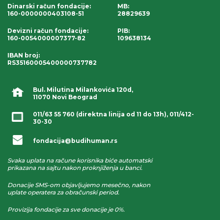
Dinarski račun fondacije
:
MB:
160-0000000403108-51
28829639
Devizni račun fondacije
:
PIB:
160-0054000007377-82
109638134
IBAN broj
:
RS35160005400000737782
Bul. Milutina Milankovića 120d,
11070 Novi Beograd
011/63 55 760
(direktna linija od 11 do 13h),
011/412-
30-30
fondacija@budihuman.rs
Svaka uplata na račune korisnika biće automatski
prikazana na sajtu nakon proknjiženja u banci.
Donacije SMS-om objavljujemo mesečno, nakon
uplate operatera za obračunski period.
Provizija fondacije za sve donacije je 0%.