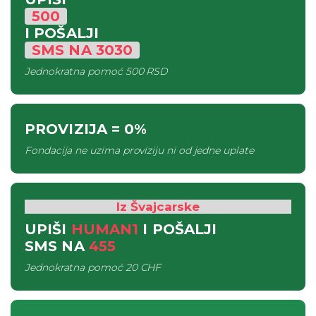
500
I POŠALJI
SMS
NA
3030
Jednokratna pomoć
500 RSD
PROVIZIJA
= 0%
Fondacija ne uzima proviziju ni od jedne uplate
Iz Švajcarske
UPIŠI
HUMAN1
I POŠALJI
SMS
NA
455
Jednokratna pomoć
20 CHF