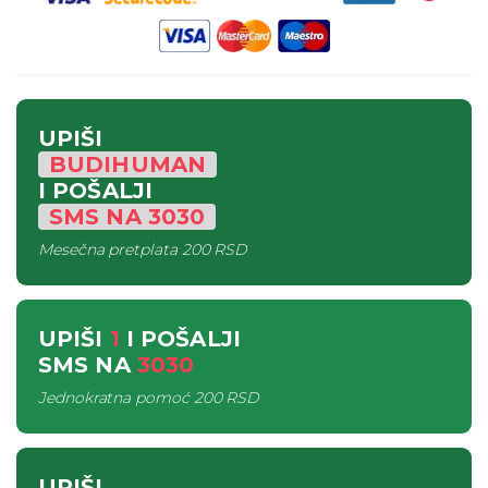
UPIŠI
BUDIHUMAN
I POŠALJI
SMS
NA
3030
Mesečna pretplata
200 RSD
UPIŠI
1
I POŠALJI
SMS
NA
3030
Jednokratna pomoć
200 RSD
UPIŠI