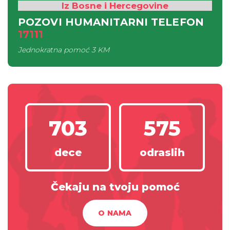
Iz Bosne i Hercegovine
POZOVI HUMANITARNI TELEFON
17111
Jednokratna pomoć
3 KM
703
575
dece
odraslih
Čekaju na tvoju pomoć
O NAMA