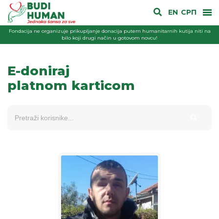
EN
СРП
Fondacija ne organizuje prikupljanje donacija putem humanitarnih kutija niti na
bilo koji drugi način u gotovom novcu!
E-doniraj
platnom karticom