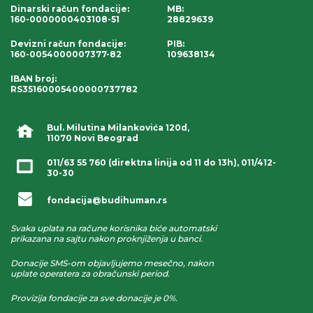
Dinarski račun fondacije
:
MB:
160-0000000403108-51
28829639
Devizni račun fondacije
:
PIB:
160-0054000007377-82
109638134
IBAN broj
:
RS35160005400000737782
Bul. Milutina Milankovića 120d,
11070 Novi Beograd
011/63 55 760
(direktna linija od 11 do 13h),
011/412-
30-30
fondacija@budihuman.rs
Svaka uplata na račune korisnika biće automatski
prikazana na sajtu nakon proknjiženja u banci.
Donacije SMS-om objavljujemo mesečno, nakon
uplate operatera za obračunski period.
Provizija fondacije za sve donacije je 0%.