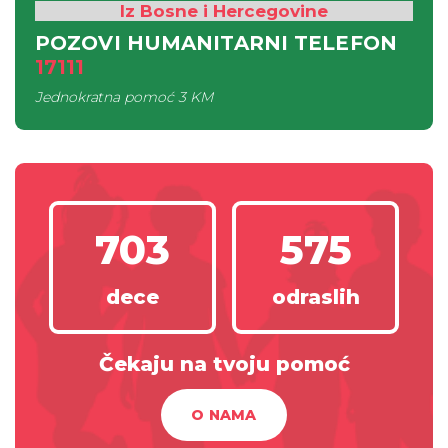
Iz Bosne i Hercegovine
POZOVI HUMANITARNI TELEFON
17111
Jednokratna pomoć
3 KM
703
575
dece
odraslih
Čekaju na tvoju pomoć
O NAMA