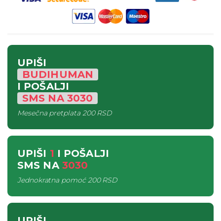
UPIŠI
BUDIHUMAN
I POŠALJI
SMS
NA
3030
Mesečna pretplata
200 RSD
UPIŠI
1
I POŠALJI
SMS
NA
3030
Jednokratna pomoć
200 RSD
UPIŠI