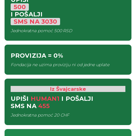
500
I POŠALJI
SMS
NA
3030
Jednokratna pomoć
500 RSD
PROVIZIJA
= 0%
Fondacija ne uzima proviziju ni od jedne uplate
Iz Švajcarske
UPIŠI
HUMAN1
I POŠALJI
SMS
NA
455
Jednokratna pomoć
20 CHF