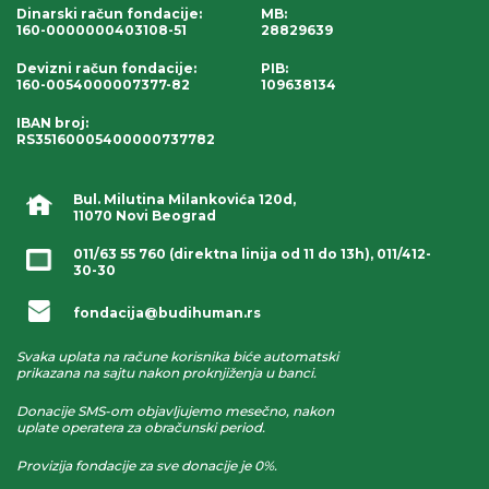
Dinarski račun fondacije
:
MB:
160-0000000403108-51
28829639
Devizni račun fondacije
:
PIB:
160-0054000007377-82
109638134
IBAN broj
:
RS35160005400000737782
Bul. Milutina Milankovića 120d,
11070 Novi Beograd
011/63 55 760
(direktna linija od 11 do 13h),
011/412-
30-30
fondacija@budihuman.rs
Svaka uplata na račune korisnika biće automatski
prikazana na sajtu nakon proknjiženja u banci.
Donacije SMS-om objavljujemo mesečno, nakon
uplate operatera za obračunski period.
Provizija fondacije za sve donacije je 0%.