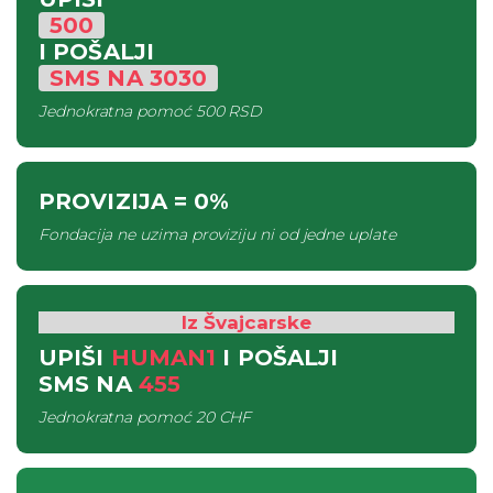
500
I POŠALJI
SMS
NA
3030
Jednokratna pomoć
500 RSD
PROVIZIJA
= 0%
Fondacija ne uzima proviziju ni od jedne uplate
Iz Švajcarske
UPIŠI
HUMAN1
I POŠALJI
SMS
NA
455
Jednokratna pomoć
20 CHF