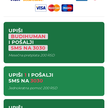
UPIŠI
BUDIHUMAN
I POŠALJI
SMS
NA
3030
Mesečna pretplata
200 RSD
UPIŠI
1
I POŠALJI
SMS
NA
3030
Jednokratna pomoć
200 RSD
UPIŠI