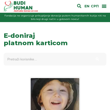
EN
СРП
Fondacija ne organizuje prikupljanje donacija putem humanitarnih kutija niti na
bilo koji drugi način u gotovom novcu!
E-doniraj
platnom karticom