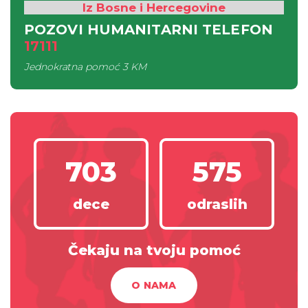
Iz Bosne i Hercegovine
POZOVI HUMANITARNI TELEFON
17111
Jednokratna pomoć
3 KM
703
575
dece
odraslih
Čekaju na tvoju pomoć
O NAMA