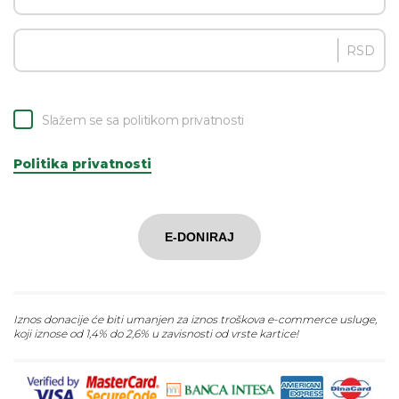
RSD
Slažem se sa politikom privatnosti
Politika privatnosti
E-DONIRAJ
Iznos donacije će biti umanjen za iznos troškova e-commerce usluge,
koji iznose od 1,4% do 2,6% u zavisnosti od vrste kartice!