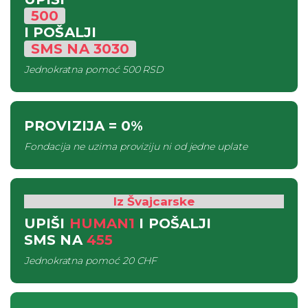
500
I POŠALJI
SMS
NA
3030
Jednokratna pomoć
500 RSD
PROVIZIJA
= 0%
Fondacija ne uzima proviziju ni od jedne uplate
Iz Švajcarske
UPIŠI
HUMAN1
I POŠALJI
SMS
NA
455
Jednokratna pomoć
20 CHF