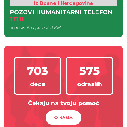
Iz Bosne i Hercegovine
POZOVI HUMANITARNI TELEFON
17111
Jednokratna pomoć
3 KM
703
575
dece
odraslih
Čekaju na tvoju pomoć
O NAMA