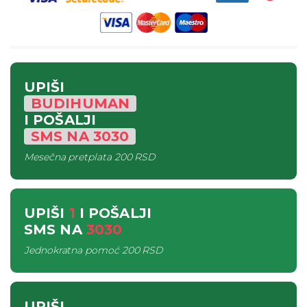
UPIŠI
BUDIHUMAN
I POŠALJI
SMS
NA
3030
Mesečna pretplata
200 RSD
UPIŠI
1
I POŠALJI
SMS
NA
3030
Jednokratna pomoć
200 RSD
UPIŠI