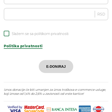
RSD
Slažem se sa politikom privatnosti
Politika privatnosti
E-DONIRAJ
Iznos donacije će biti umanjen za iznos troškova e-commerce usluge,
koji iznose od 1,4% do 2,6% u zavisnosti od vrste kartice!