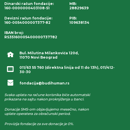
Dinarski račun fondacije
:
MB:
160-0000000403108-51
28829639
Devizni račun fondacije
:
PIB:
160-0054000007377-82
109638134
IBAN broj
:
RS35160005400000737782
Bul. Milutina Milankovića 120d,
11070 Novi Beograd
011/63 55 760
(direktna linija od 11 do 13h),
011/412-
30-30
fondacija@budihuman.rs
Svaka uplata na račune korisnika biće automatski
prikazana na sajtu nakon proknjiženja u banci.
Donacije SMS-om objavljujemo mesečno, nakon
uplate operatera za obračunski period.
Provizija fondacije za sve donacije je 0%.