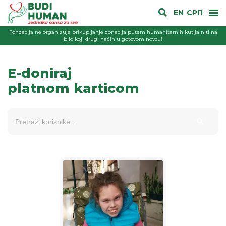
EN
СРП
Fondacija ne organizuje prikupljanje donacija putem humanitarnih kutija niti na
bilo koji drugi način u gotovom novcu!
E-doniraj
platnom karticom