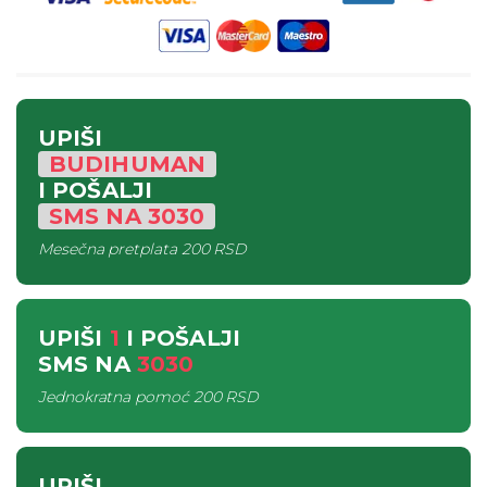
UPIŠI
BUDIHUMAN
I POŠALJI
SMS
NA
3030
Mesečna pretplata
200 RSD
UPIŠI
1
I POŠALJI
SMS
NA
3030
Jednokratna pomoć
200 RSD
UPIŠI