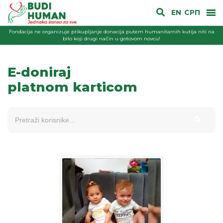
EN
СРП
Fondacija ne organizuje prikupljanje donacija putem humanitarnih kutija niti na
bilo koji drugi način u gotovom novcu!
E-doniraj
platnom karticom