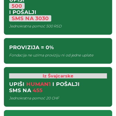
500
I POŠALJI
SMS
NA
3030
Jednokratna pomoć
500 RSD
PROVIZIJA
= 0%
Fondacija ne uzima proviziju ni od jedne uplate
Iz Švajcarske
UPIŠI
HUMAN1
I POŠALJI
SMS
NA
455
Jednokratna pomoć
20 CHF