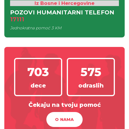
Iz Bosne i Hercegovine
POZOVI HUMANITARNI TELEFON
17111
Jednokratna pomoć
3 KM
703
575
dece
odraslih
Čekaju na tvoju pomoć
O NAMA