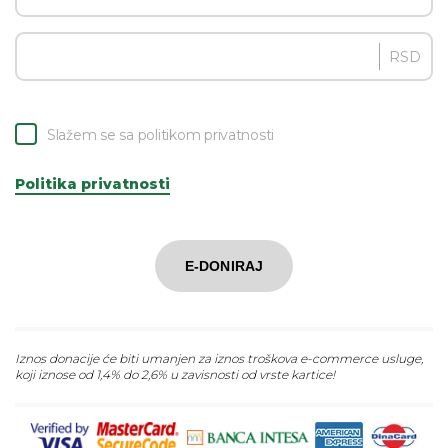
RSD
Slažem se sa politikom privatnosti
Politika privatnosti
E-DONIRAJ
Iznos donacije će biti umanjen za iznos troškova e-commerce usluge,
koji iznose od 1,4% do 2,6% u zavisnosti od vrste kartice!