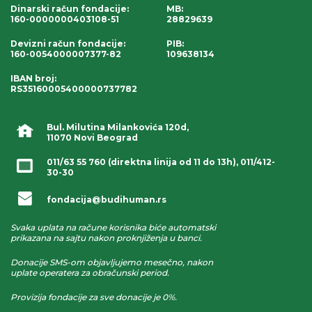
Dinarski račun fondacije
:
MB:
160-0000000403108-51
28829639
Devizni račun fondacije
:
PIB:
160-0054000007377-82
109638134
IBAN broj
:
RS35160005400000737782
Bul. Milutina Milankovića 120d,
11070 Novi Beograd
011/63 55 760
(direktna linija od 11 do 13h),
011/412-
30-30
fondacija@budihuman.rs
Svaka uplata na račune korisnika biće automatski
prikazana na sajtu nakon proknjiženja u banci.
Donacije SMS-om objavljujemo mesečno, nakon
uplate operatera za obračunski period.
Provizija fondacije za sve donacije je 0%.