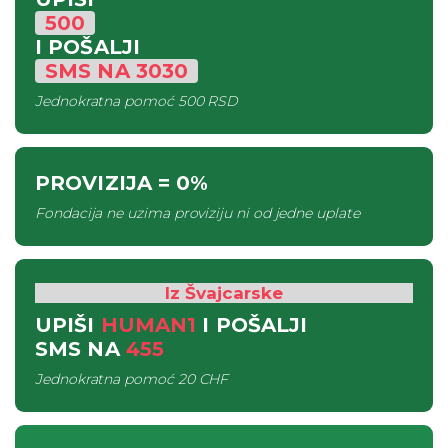
500
I POŠALJI
SMS
NA
3030
Jednokratna pomoć
500 RSD
PROVIZIJA
= 0%
Fondacija ne uzima proviziju ni od jedne uplate
Iz Švajcarske
UPIŠI
HUMAN1
I POŠALJI
SMS
NA
455
Jednokratna pomoć
20 CHF