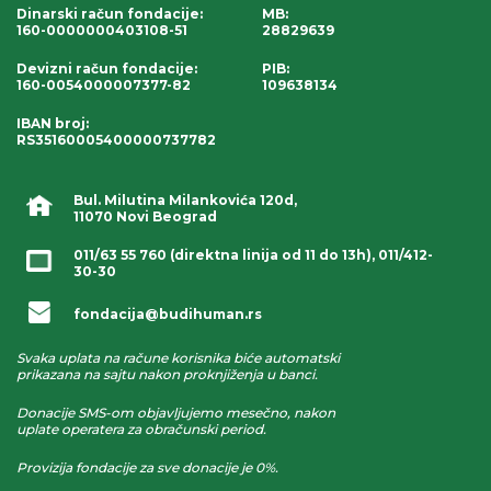
Dinarski račun fondacije
:
MB:
160-0000000403108-51
28829639
Devizni račun fondacije
:
PIB:
160-0054000007377-82
109638134
IBAN broj
:
RS35160005400000737782
Bul. Milutina Milankovića 120d,
11070 Novi Beograd
011/63 55 760
(direktna linija od 11 do 13h),
011/412-
30-30
fondacija@budihuman.rs
Svaka uplata na račune korisnika biće automatski
prikazana na sajtu nakon proknjiženja u banci.
Donacije SMS-om objavljujemo mesečno, nakon
uplate operatera za obračunski period.
Provizija fondacije za sve donacije je 0%.