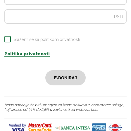
RSD
Slažem se sa politikom privatnosti
Politika privatnosti
E-DONIRAJ
Iznos donacije će biti umanjen za iznos troškova e-commerce usluge,
koji iznose od 1,4% do 2,6% u zavisnosti od vrste kartice!