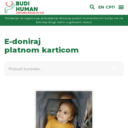
EN
СРП
Fondacija ne organizuje prikupljanje donacija putem humanitarnih kutija niti na
bilo koji drugi način u gotovom novcu!
E-doniraj
platnom karticom