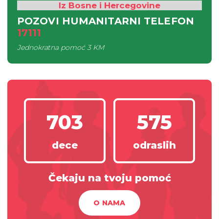
Iz Bosne i Hercegovine
POZOVI HUMANITARNI TELEFON
17111
Jednokratna pomoć
3 KM
703
575
dece
odraslih
Čekaju na tvoju pomoć
O NAMA