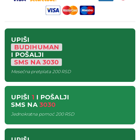
UPIŠI
BUDIHUMAN
I POŠALJI
SMS
NA
3030
Mesečna pretplata
200 RSD
UPIŠI
1
I POŠALJI
SMS
NA
3030
Jednokratna pomoć
200 RSD
UPIŠI