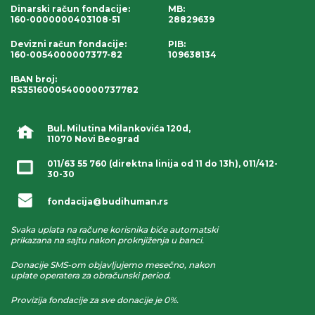
Dinarski račun fondacije
:
MB:
160-0000000403108-51
28829639
Devizni račun fondacije
:
PIB:
160-0054000007377-82
109638134
IBAN broj
:
RS35160005400000737782
Bul. Milutina Milankovića 120d,
11070 Novi Beograd
011/63 55 760
(direktna linija od 11 do 13h),
011/412-
30-30
fondacija@budihuman.rs
Svaka uplata na račune korisnika biće automatski
prikazana na sajtu nakon proknjiženja u banci.
Donacije SMS-om objavljujemo mesečno, nakon
uplate operatera za obračunski period.
Provizija fondacije za sve donacije je 0%.