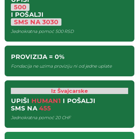
500
I POŠALJI
SMS
NA
3030
Jednokratna pomoć
500 RSD
PROVIZIJA
= 0%
Fondacija ne uzima proviziju ni od jedne uplate
Iz Švajcarske
UPIŠI
HUMAN1
I POŠALJI
SMS
NA
455
Jednokratna pomoć
20 CHF