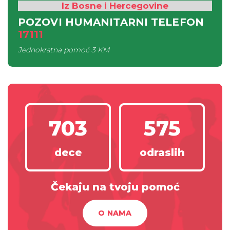
Iz Bosne i Hercegovine
POZOVI HUMANITARNI TELEFON
17111
Jednokratna pomoć
3 KM
703
575
dece
odraslih
Čekaju na tvoju pomoć
O NAMA