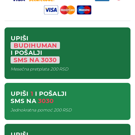
UPIŠI
BUDIHUMAN
I POŠALJI
SMS
NA
3030
Mesečna pretplata
200 RSD
UPIŠI
1
I POŠALJI
SMS
NA
3030
Jednokratna pomoć
200 RSD
UPIŠI