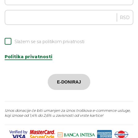
RSD
Slažem se sa politikom privatnosti
Politika privatnosti
E-DONIRAJ
Iznos donacije će biti umanjen za iznos troškova e-commerce usluge,
koji iznose od 1,4% do 2,6% u zavisnosti od vrste kartice!