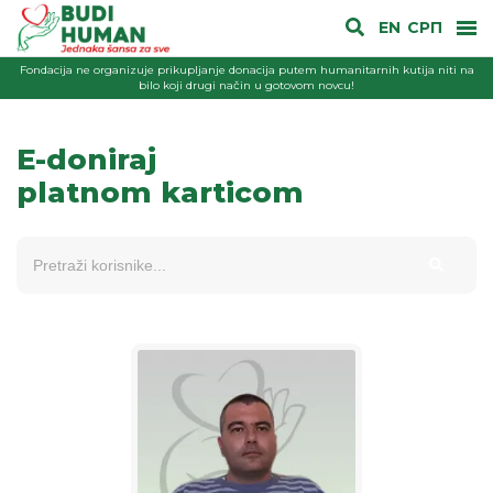
EN
СРП
Fondacija ne organizuje prikupljanje donacija putem humanitarnih kutija niti na
bilo koji drugi način u gotovom novcu!
E-doniraj
platnom karticom