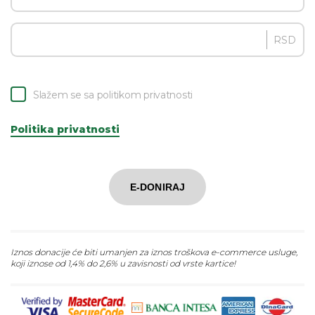
RSD
Slažem se sa politikom privatnosti
Politika privatnosti
E-DONIRAJ
Iznos donacije će biti umanjen za iznos troškova e-commerce usluge,
koji iznose od 1,4% do 2,6% u zavisnosti od vrste kartice!