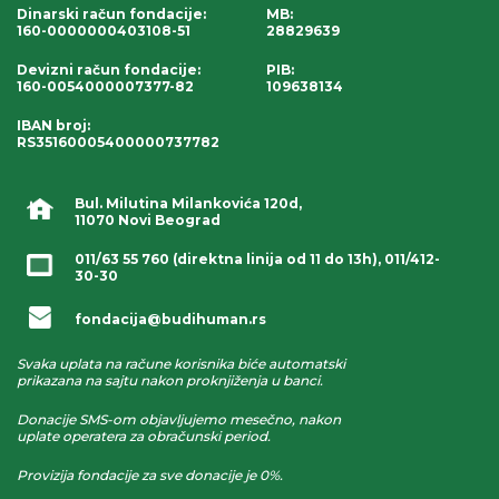
Dinarski račun fondacije
:
MB:
160-0000000403108-51
28829639
Devizni račun fondacije
:
PIB:
160-0054000007377-82
109638134
IBAN broj
:
RS35160005400000737782
Bul. Milutina Milankovića 120d,
11070 Novi Beograd
011/63 55 760
(direktna linija od 11 do 13h),
011/412-
30-30
fondacija@budihuman.rs
Svaka uplata na račune korisnika biće automatski
prikazana na sajtu nakon proknjiženja u banci.
Donacije SMS-om objavljujemo mesečno, nakon
uplate operatera za obračunski period.
Provizija fondacije za sve donacije je 0%.