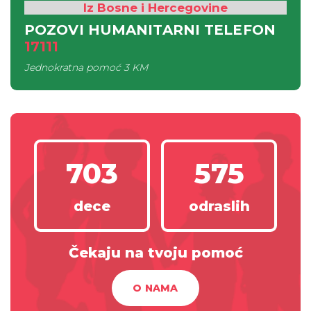
Iz Bosne i Hercegovine
POZOVI HUMANITARNI TELEFON
17111
Jednokratna pomoć
3 KM
703
575
dece
odraslih
Čekaju na tvoju pomoć
O NAMA