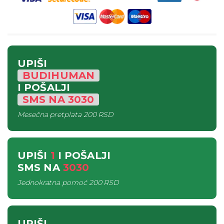
UPIŠI
BUDIHUMAN
I POŠALJI
SMS
NA
3030
Mesečna pretplata
200 RSD
UPIŠI
1
I POŠALJI
SMS
NA
3030
Jednokratna pomoć
200 RSD
UPIŠI