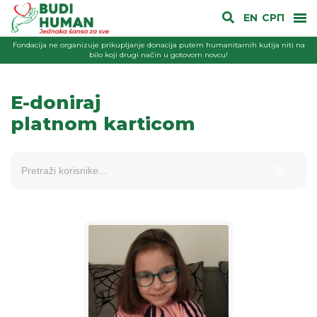
EN
СРП
Fondacija ne organizuje prikupljanje donacija putem humanitarnih kutija niti na
bilo koji drugi način u gotovom novcu!
E-doniraj
platnom karticom