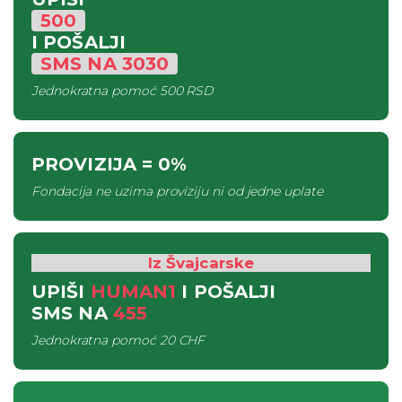
500
I POŠALJI
SMS
NA
3030
Jednokratna pomoć
500 RSD
PROVIZIJA
= 0%
Fondacija ne uzima proviziju ni od jedne uplate
Iz Švajcarske
UPIŠI
HUMAN1
I POŠALJI
SMS
NA
455
Jednokratna pomoć
20 CHF