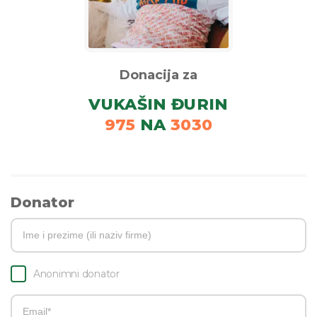
Donacija za
VUKAŠIN ĐURIN
975
NA
3030
Donator
Anonimni donator