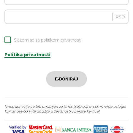
RSD
Slažem se sa politikom privatnosti
Politika privatnosti
E-DONIRAJ
Iznos donacije će biti umanjen za iznos troškova e-commerce usluge,
koji iznose od 1,4% do 2,6% u zavisnosti od vrste kartice!