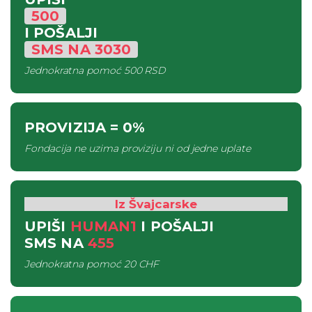
500
I POŠALJI
SMS
NA
3030
Jednokratna pomoć
500 RSD
PROVIZIJA
= 0%
Fondacija ne uzima proviziju ni od jedne uplate
Iz Švajcarske
UPIŠI
HUMAN1
I POŠALJI
SMS
NA
455
Jednokratna pomoć
20 CHF