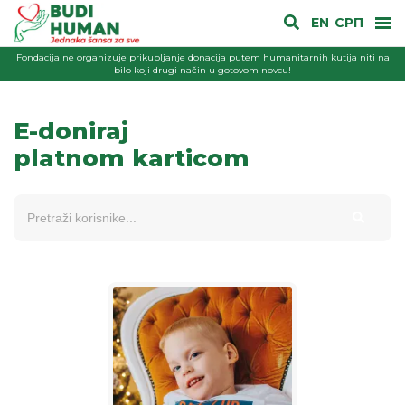
EN
СРП
Fondacija ne organizuje prikupljanje donacija putem humanitarnih kutija niti na
bilo koji drugi način u gotovom novcu!
E-doniraj
platnom karticom