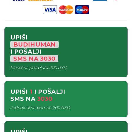
UPIŠI
BUDIHUMAN
I POŠALJI
SMS
NA
3030
Mesečna pretplata
200 RSD
UPIŠI
1
I POŠALJI
SMS
NA
3030
Jednokratna pomoć
200 RSD
UPIŠI