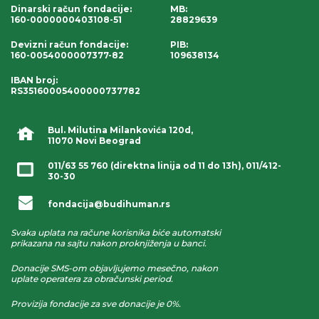
Dinarski račun fondacije
:
MB:
160-0000000403108-51
28829639
Devizni račun fondacije
:
PIB:
160-0054000007377-82
109638134
IBAN broj
:
RS35160005400000737782
Bul. Milutina Milankovića 120d,
11070 Novi Beograd
011/63 55 760
(direktna linija od 11 do 13h),
011/412-
30-30
fondacija@budihuman.rs
Svaka uplata na račune korisnika biće automatski
prikazana na sajtu nakon proknjiženja u banci.
Donacije SMS-om objavljujemo mesečno, nakon
uplate operatera za obračunski period.
Provizija fondacije za sve donacije je 0%.