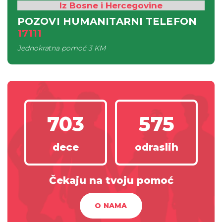
Iz Bosne i Hercegovine
POZOVI HUMANITARNI TELEFON
17111
Jednokratna pomoć
3 KM
703
575
dece
odraslih
Čekaju na tvoju pomoć
O NAMA