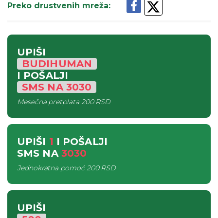
Preko drustvenih mreža
:
UPIŠI
BUDIHUMAN
I POŠALJI
SMS
NA
3030
Mesečna pretplata
200 RSD
UPIŠI
1
I POŠALJI
SMS
NA
3030
Jednokratna pomoć
200 RSD
UPIŠI