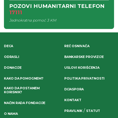
POZOVI HUMANITARNI TELEFON
17111
Jednokratna pomoć
3 KM
DECA
REČ OSNIVAČA
ODRASLI
BANKARSKE PROVIZIJE
DONACIJE
USLOVI KORIŠĆENJA
KAKO DA POMOGNEM?
POLITIKA PRIVATNOSTI
KAKO DA POSTANEM
DIJASPORA
KORISNIK?
KONTAKT
NAČIN RADA FONDACIJE
/
PRAVILNIK
STATUT
O NAMA