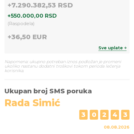
+
7.290.382,53 RSD
+
550.000,00 RSD
(
Raspodela
)
+
36,50 EUR
Sve uplate
Napomena: ukupno potreban iznos podložan je promeni
ukoliko nastanu dodatni troškovi tokom perioda lečenja
korisnika.
Ukupan broj SMS poruka
Rada Simić
3
0
2
4
3
08.08.2026