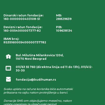
Dinarski račun fondacije
:
MB:
160-0000000403108-51
28829639
Devizni račun fondacije
:
PIB:
160-0054000007377-82
109638134
IBAN broj
:
RS35160005400000737782
Bul. Milutina Milankovića 120d,
11070 Novi Beograd
011/63 55 760
(direktna linija od 11 do 13h),
011/412-
30-30
fondacija@budihuman.rs
Svaka uplata na račune korisnika biće automatski
prikazana na sajtu nakon proknjiženja u banci.
Donacije SMS-om objavljujemo mesečno, nakon
uplate operatera za obračunski period.