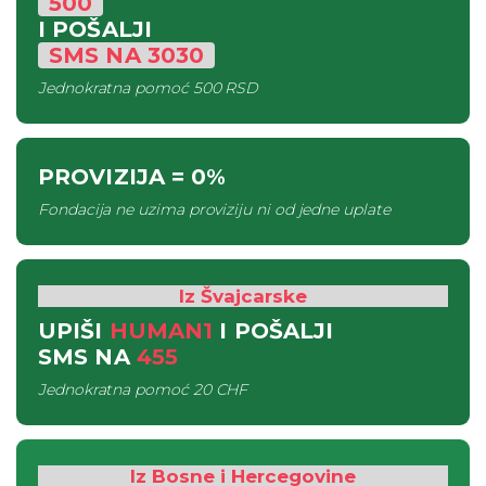
500
I POŠALJI
SMS
NA
3030
Jednokratna pomoć
500 RSD
PROVIZIJA
= 0%
Fondacija ne uzima proviziju ni od jedne uplate
Iz Švajcarske
UPIŠI
HUMAN1
I POŠALJI
SMS
NA
455
Jednokratna pomoć
20 CHF
Iz Bosne i Hercegovine