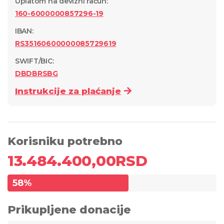
Uplatom na devizni račun
:
160-6000000857296-19
IBAN:
RS35160600000085729619
SWIFT/BIC:
DBDBRSBG
Instrukcije za plaćanje
Korisniku potrebno
13.484.400,00
RSD
58
%
Prikupljene donacije