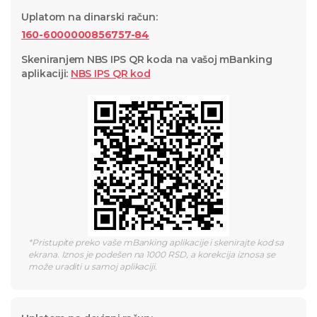
Uplatom na dinarski račun
:
160-6000000856757-84
Skeniranjem NBS IPS QR koda na vašoj mBanking
aplikaciji
:
NBS IPS QR
kod
*
Pristupite preko vaše mBanking aplikacije i skenirajte kod sa
ekrana. Iznos je podešen na 1000 RSD, a korekcija iznosa se
može uraditi u samoj aplikaciji.