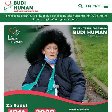
EN
СРП
Fondacija ne organizuje prikupljanje donacija putem humanitarnih kutija niti na
bilo koji drugi način u gotovom novcu!