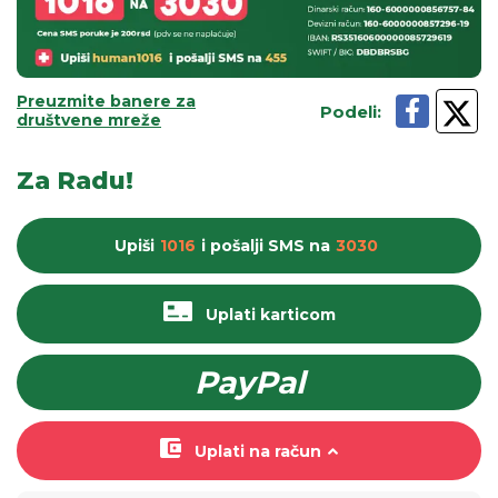
Preuzmite banere za
Podeli
:
društvene mreže
Za Radu!
Upiši
1016
i pošalji
SMS
na
3030
Uplati karticom
PayPal
Uplati na račun