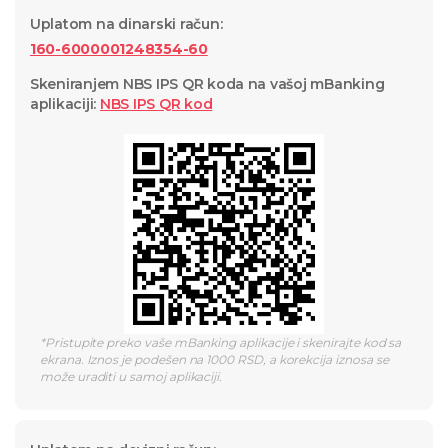
Uplatom na dinarski račun
:
160-6000001248354-60
Skeniranjem NBS IPS QR koda na vašoj mBanking
aplikaciji
:
NBS IPS QR
kod
*
Pristupite preko vaše mBanking aplikacije i skenirajte kod sa
ekrana. Iznos je podešen na 1000 RSD, a korekcija iznosa se
može uraditi u samoj aplikaciji.