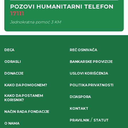
POZOVI HUMANITARNI TELEFON
17111
Jednokratna pomoć
3 KM
DECA
REČ OSNIVAČA
ODRASLI
BANKARSKE PROVIZIJE
DONACIJE
USLOVI KORIŠĆENJA
KAKO DA POMOGNEM?
POLITIKA PRIVATNOSTI
KAKO DA POSTANEM
DIJASPORA
KORISNIK?
KONTAKT
NAČIN RADA FONDACIJE
/
PRAVILNIK
STATUT
O NAMA