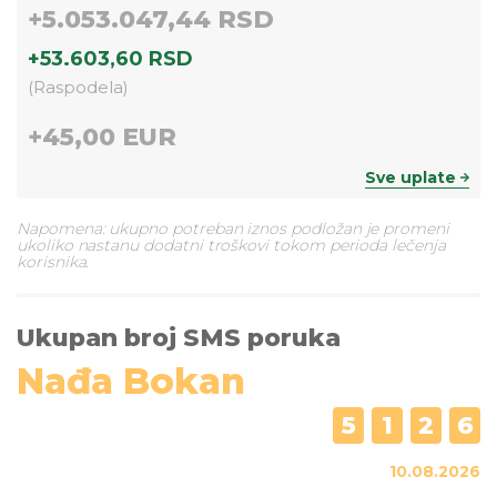
+
5.053.047,44 RSD
+
53.603,60 RSD
(
Raspodela
)
+
45,00 EUR
Sve uplate
Napomena: ukupno potreban iznos podložan je promeni
ukoliko nastanu dodatni troškovi tokom perioda lečenja
korisnika.
Ukupan broj SMS poruka
Nađa Bokan
5
1
2
6
10.08.2026