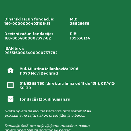
Dinarski račun fondacije
:
MB:
160-0000000403108-51
28829639
Devizni račun fondacije
:
PIB:
160-0054000007377-82
109638134
IBAN broj
:
RS35160005400000737782
Bul. Milutina Milankovića 120d,
11070 Novi Beograd
011/63 55 760
(direktna linija od 11 do 13h),
011/412-
30-30
fondacija@budihuman.rs
Svaka uplata na račune korisnika biće automatski
prikazana na sajtu nakon proknjiženja u banci.
Donacije SMS-om objavljujemo mesečno, nakon
uplate operatera za obračunski period.