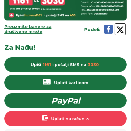
Preuzmite banere za
Podeli
:
društvene mreže
Za Nađu!
Upiši
1161
i pošalji
SMS
na
3030
Uplati karticom
PayPal
Uplati na račun