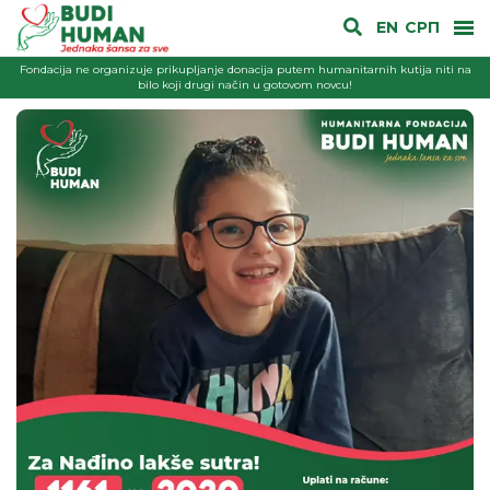
EN
СРП
Fondacija ne organizuje prikupljanje donacija putem humanitarnih kutija niti na
bilo koji drugi način u gotovom novcu!