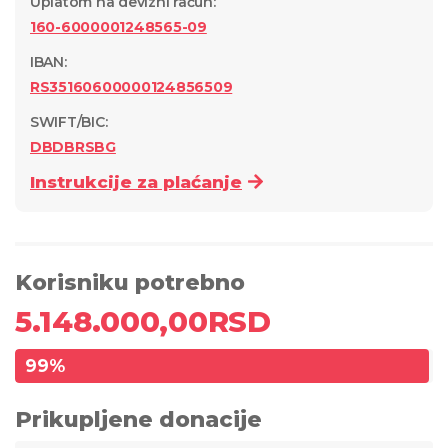
Uplatom na devizni račun
:
160-6000001248565-09
IBAN:
RS35160600000124856509
SWIFT/BIC:
DBDBRSBG
Instrukcije za plaćanje
Korisniku potrebno
5.148.000,00
RSD
99
%
Prikupljene donacije