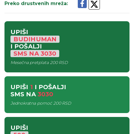
Preko drustvenih mreža
:
UPIŠI
BUDIHUMAN
I POŠALJI
SMS
NA
3030
Mesečna pretplata
200 RSD
UPIŠI
1
I POŠALJI
SMS
NA
3030
Jednokratna pomoć
200 RSD
UPIŠI