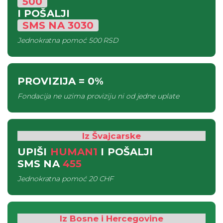
500
I POŠALJI
SMS
NA
3030
Jednokratna pomoć
500 RSD
PROVIZIJA
= 0%
Fondacija ne uzima proviziju ni od jedne uplate
Iz Švajcarske
UPIŠI
HUMAN1
I POŠALJI
SMS
NA
455
Jednokratna pomoć
20 CHF
Iz Bosne i Hercegovine