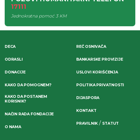
17111
Jednokratna pomoć
3 KM
DECA
REČ OSNIVAČA
ODRASLI
BANKARSKE PROVIZIJE
DONACIJE
USLOVI KORIŠĆENJA
KAKO DA POMOGNEM?
POLITIKA PRIVATNOSTI
KAKO DA POSTANEM
DIJASPORA
KORISNIK?
KONTAKT
NAČIN RADA FONDACIJE
/
PRAVILNIK
STATUT
O NAMA