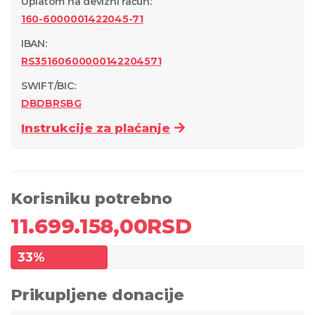
Uplatom na devizni račun
:
160-6000001422045-71
IBAN:
RS35160600000142204571
SWIFT/BIC:
DBDBRSBG
Instrukcije za plaćanje
Korisniku potrebno
11.699.158,00
RSD
33
%
Prikupljene donacije