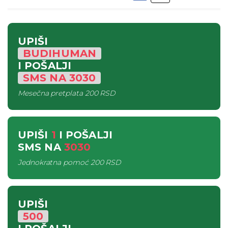
UPIŠI
BUDIHUMAN
I POŠALJI
SMS
NA
3030
Mesečna pretplata
200 RSD
UPIŠI
1
I POŠALJI
SMS
NA
3030
Jednokratna pomoć
200 RSD
UPIŠI
500