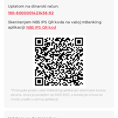
Uplatom na dinarski račun
:
160-6000001421456-92
Skeniranjem NBS IPS QR koda na vašoj mBanking
aplikaciji
:
NBS IPS QR
kod
*
Pristupite preko vaše mBanking aplikacije i skenirajte kod sa
ekrana. Iznos je podešen na 1000 RSD, a korekcija iznosa se
može uraditi u samoj aplikaciji.