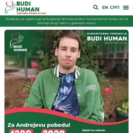
EN
СРП
Fondacija ne organizuje prikupljanje donacija putem humanitarnih kutija niti na
bilo koji drugi način u gotovom novcu!