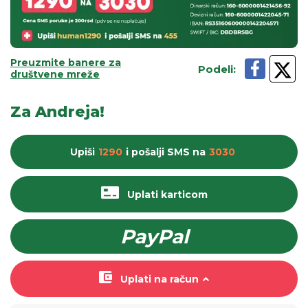
Preuzmite banere za
Podeli
:
društvene mreže
Za Andreja!
Upiši
1290
i pošalji
SMS
na
3030
Uplati karticom
PayPal
Uplati na račun