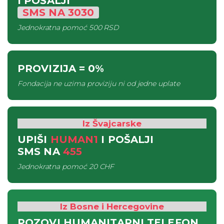
I POŠALJI
SMS
NA
3030
Jednokratna pomoć
500 RSD
PROVIZIJA
= 0%
Fondacija ne uzima proviziju ni od jedne uplate
Iz Švajcarske
UPIŠI
HUMAN1
I POŠALJI
SMS
NA
455
Jednokratna pomoć
20 CHF
Iz Bosne i Hercegovine
POZOVI HUMANITARNI TELEFON