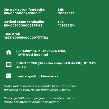
Dinarski račun fondacije
:
MB:
160-0000000403108-51
28829639
Devizni račun fondacije
:
PIB:
160-0054000007377-82
109638134
IBAN broj
:
RS35160005400000737782
Bul. Milutina Milankovića 120d,
11070 Novi Beograd
011/63 55 760
(direktna linija od 11 do 13h),
011/412-
30-30
fondacija@budihuman.rs
Svaka uplata na račune korisnika biće automatski
prikazana na sajtu nakon proknjiženja u banci.
Donacije SMS-om objavljujemo mesečno, nakon
uplate operatera za obračunski period.