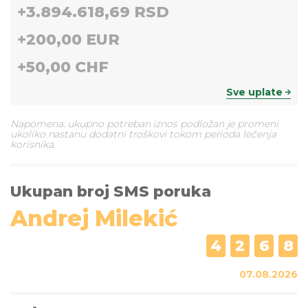
+
3.894.618,69 RSD
+
200,00 EUR
+
50,00 CHF
Sve uplate
Napomena: ukupno potreban iznos podložan je promeni
ukoliko nastanu dodatni troškovi tokom perioda lečenja
korisnika.
Ukupan broj SMS poruka
Andrej Milekić
4
2
6
8
07.08.2026